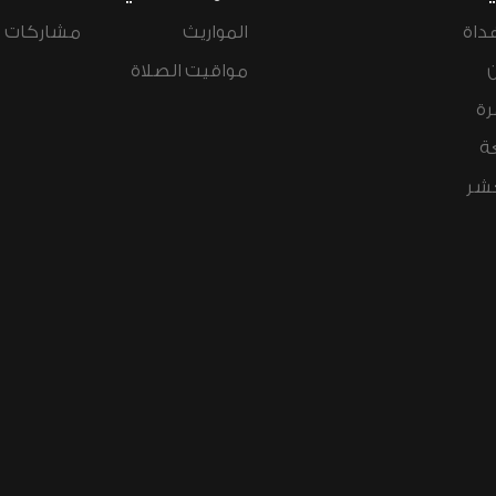
داة
المواريث
مشاركات ال
مواقيت الصلاة
رة
ة
عشر