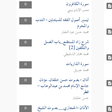
سورة الكافرون
0
معمر الإندونيسي
تيسير أصول الفقه للمبتدئين - الندب
0
والمحرم
محمد حسن عبد الغفار
شرح زاد المستقنع_باب الغسل
0
والتكفين [2]
محمد مختار الشنقيطي
سورة الذاريات
0
محمد جبريل
أذان - بصوت حسن خلفان. مؤذن
0
جامع الإمام محمد بن عبدالوهاب –
قطر
حسن خلفان
الأذان -الحجازي__ بصوت الشيخ
0