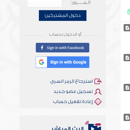
الـمـــــرور:
دخول المشتركين
أو الدخول بحساب
استرجاع الرمز السري
تسجيل عضو جديد
إعادة تفعيل حساب
البث المباشر