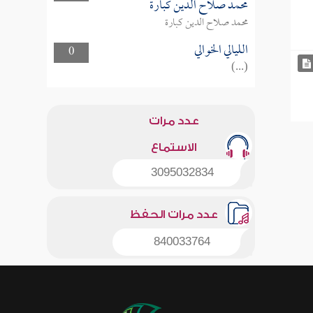
محمد صلاح الدين كبارة
محمد صلاح الدين كبارة
الليالي الخوالي
0
(...)
عدد مرات
الاستماع
3095032834
عدد مرات الحفظ
840033764