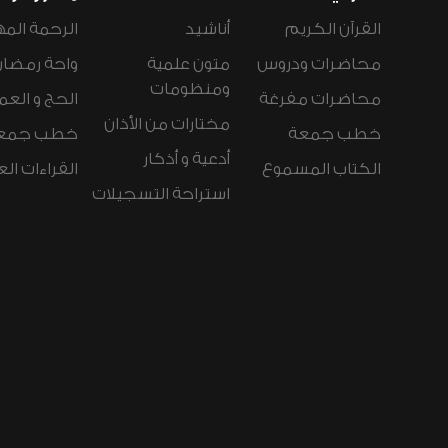
القرآن الكريم
أناشيد
الرحمة المه
محاضرات ودروس
متون علمية
واحة رمضان
ومنظومات
محاضرات مفرغة
الحج و العم
مختارات من الأذان
خطب جمعة
خطب جمع
أدعية و أذكار
الكتاب المسموع
القراءات ال
استراحة التسجيلات