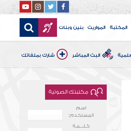
المكتبة
المواريث
بنين وبنات
علمية
البث المباشر
شارك بملفاتك
مكتبتك الصوتية
اسم
المستخدم:
كـلـــمـة