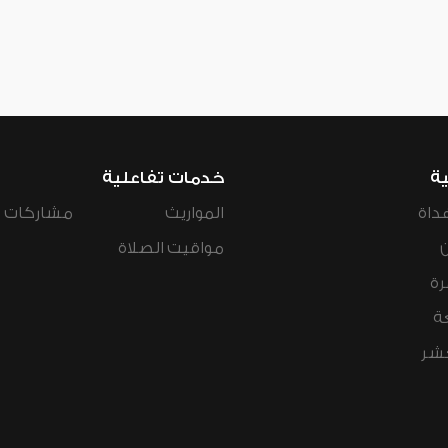
ية
خدمات تفاعلية
داة
المواريث
مشاركات ال
مواقيت الصلاة
رة
ة
عشر