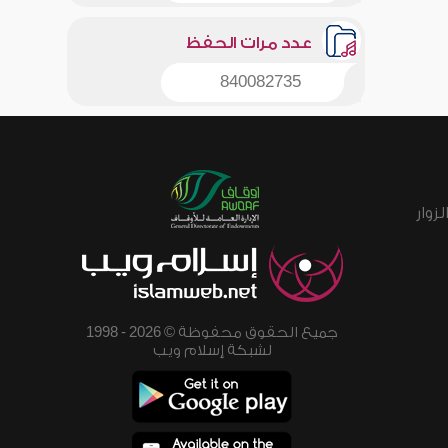
عدد مرات الحفظ
840082735
زوار
جميع الحقوق محفوظة © 2026 - 1998
لشبكة إسلام ويب