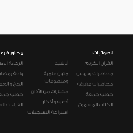
الصوتيات
محاور فرع
القرآن الكريم
أناشيد
الرحمة المه
محاضرات ودروس
متون علمية
واحة رمضان
ومنظومات
محاضرات مفرغة
الحج و العم
مختارات من الأذان
خطب جمعة
خطب جمع
أدعية و أذكار
الكتاب المسموع
القراءات ال
استراحة التسجيلات