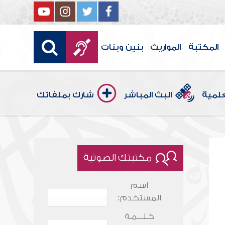
المكتبة
المواريث
بنين وبنات
علمية
البث المباشر
شارك بملفاتك
مكتبتك الصوتية
اسم
المستخدم:
كـلـــمـة