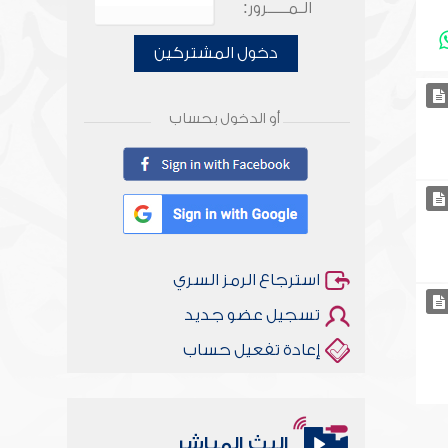
الـمـــــرور:
دخول المشتركين
أو الدخول بحساب
استرجاع الرمز السري
تسجيل عضو جديد
إعادة تفعيل حساب
البث المباشر