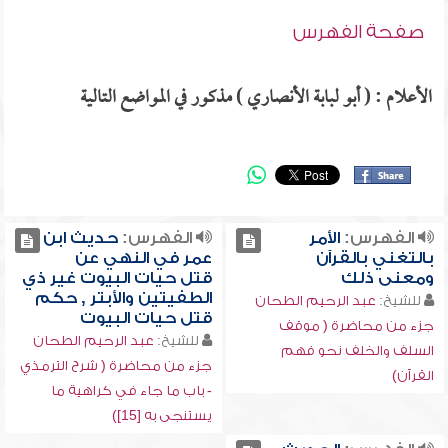
صفحة الفهرس
الأعلام : ( أبو لبابة الأنصاري ) مذكور في المواضع التالية
الفهرس:
الأمر
الفهرس:
حديث ابن
بالتغني بالقرآن
عمر في النهي عن
ومعنى ذلك
قتل حيات البيوت غير ذي
الطفيتين والأبتر , حكم
للشيخ:
عبد الرحيم الطحان
قتل حيات البيوت
جزء من محاضرة ( موقف
للشيخ:
عبد الرحيم الطحان
السلف والخلف نحو فهم
جزء من محاضرة ( شرح الترمذي
القرآن)
- باب ما جاء في كراهية ما
يستنجى به [15])