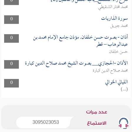
0
محمد مختار الشنقيطي
سورة الذاريات
0
محمد جبريل
أذان - بصوت حسن خلفان. مؤذن جامع الإمام محمد بن
0
عبدالوهاب – قطر
حسن خلفان
الأذان -الحجازي__ بصوت الشيخ محمد صلاح الدين كبارة
0
محمد صلاح الدين كبارة
الليالي الخوالي
0
(...)
عدد مرات
3095023053
الاستماع