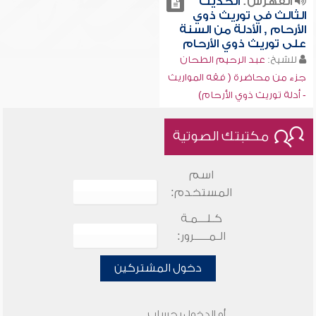
الفهرس:
الحديث
الثالث في توريث ذوي
الأرحام , الأدلة من السنة
على توريث ذوي الأرحام
للشيخ:
عبد الرحيم الطحان
جزء من محاضرة ( فقه المواريث
- أدلة توريث ذوي الأرحام)
مكتبتك الصوتية
اسم
المستخدم:
كـلـــمـة
الـمـــــرور:
دخول المشتركين
أو الدخول بحساب