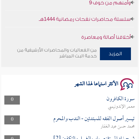
وأمنهم من خوف 9
سلسلة محاضرات نفحات رمضانية 1444هـ
أخلاقنا أصالة ومعاصرة
من الفعاليات والمحاضرات الأرشيفية من
وأمنهم من خوف 9
المزيد
خدمة البث المباشر
سلسلة محاضرات نفحات رمضانية 1444هـ
الأكثر استماعا لهذا الشهر
سورة الكافرون
0
معمر الإندونيسي
تيسير أصول الفقه للمبتدئين - الندب والمحرم
0
محمد حسن عبد الغفار
شرح زاد المستقنع_باب الغسل والتكفين [2]