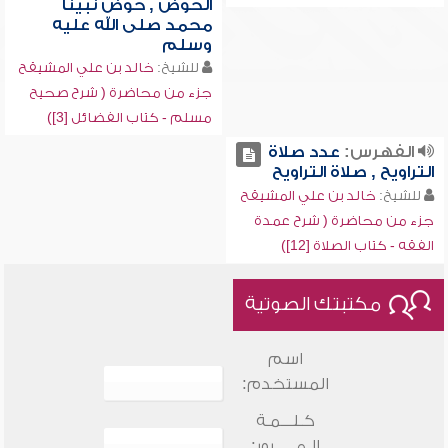
الحوض , حوض نبينا
محمد صلى الله عليه
وسلم
للشيخ:
خالد بن علي المشيقح
جزء من محاضرة ( شرح صحيح
مسلم - كتاب الفضائل [3])
الفهرس:
عدد صلاة
التراويح , صلاة التراويح
للشيخ:
خالد بن علي المشيقح
جزء من محاضرة ( شرح عمدة
الفقه - كتاب الصلاة [12])
مكتبتك الصوتية
اسم
المستخدم:
كـلـــمـة
الـمـــــرور: