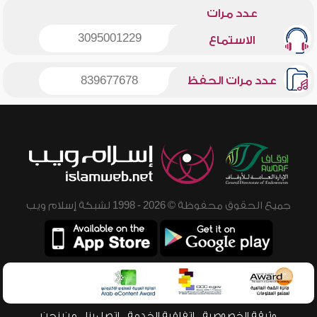
عدد مرات
3095001229
الاستماع
عدد مرات الحفظ
839677678
جميع الحقوق محفوظة © 2026 - 1998 لشبكة إسلام ويب
وثيقة الخصوصية
اتفاقية الخدمة
اتصل بنا
من نحن