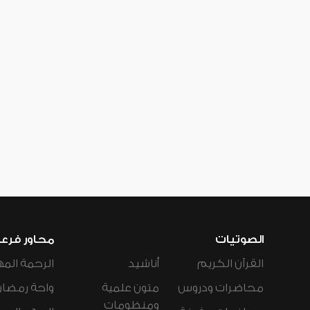
الصوتيات
محاور فرع
القرآن الكريم
أناشيد
الرحمة المه
محاضرات ودروس
متون علمية
واحة رمضان
ومنظومات