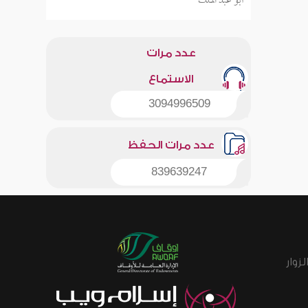
أبو عبد الملك
عدد مرات
الاستماع
3094996509
عدد مرات الحفظ
839639247
زوار