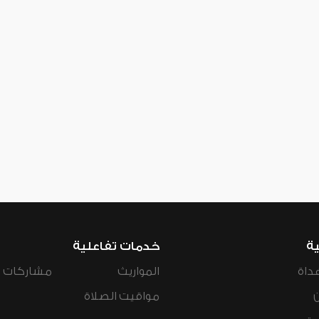
ية
خدمات تفاعلية
داة
المواريث
مشاركات ال
مواقيت الصلاة