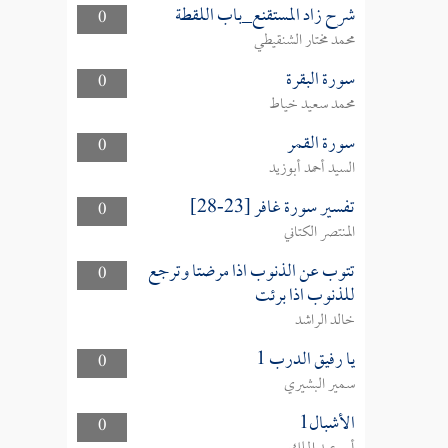
شرح زاد المستقنع_باب اللقطة
0
محمد مختار الشنقيطي
سورة البقرة
0
محمد سعيد خياط
سورة القمر
0
السيد أحمد أبوزيد
تفسير سورة غافر [23-28]
0
المنتصر الكتاني
تتوب عن الذنوب اذا مرضتا وترجع
0
للذنوب اذا برئت
خالد الراشد
يا رفيق الدرب 1
0
سمير البشيري
الأشبال1
0