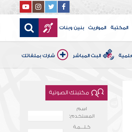
المكتبة
المواريث
بنين وبنات
علمية
البث المباشر
شارك بملفاتك
مكتبتك الصوتية
اسم
المستخدم:
كـلـــمـة