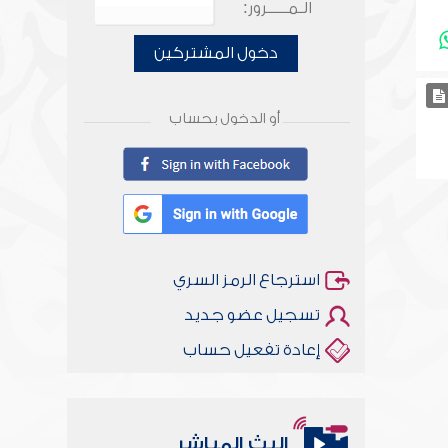
الـمـــــرور:
دخول المشتركين
أو الدخول بحساب
استرجاع الرمز السري
تسجيل عضو جديد
إعادة تفعيل حساب
البث المباشر