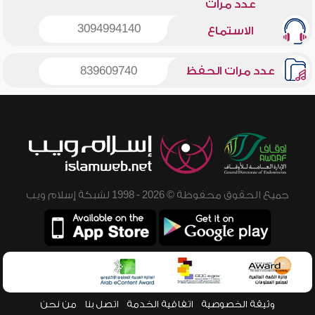
عدد مرات
3094994140
الاستماع
عدد مرات الحفظ
839609740
جميع الحقوق محفوظة © 2026 - 1998 لشبكة إسلام ويب
وثيقة الخصوصية
اتفاقية الخدمة
اتصل بنا
من نحن