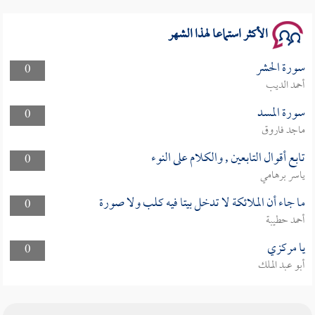
الأكثر استماعا لهذا الشهر
سورة الحشر
0
أحمد الديب
سورة المسد
0
ماجد فاروق
تابع أقوال التابعين , والكلام على النوء
0
ياسر برهامي
ما جاء أن الملائكة لا تدخل بيتا فيه كلب ولا صورة
0
أحمد حطيبة
يا مركزي
0
أبو عبد الملك