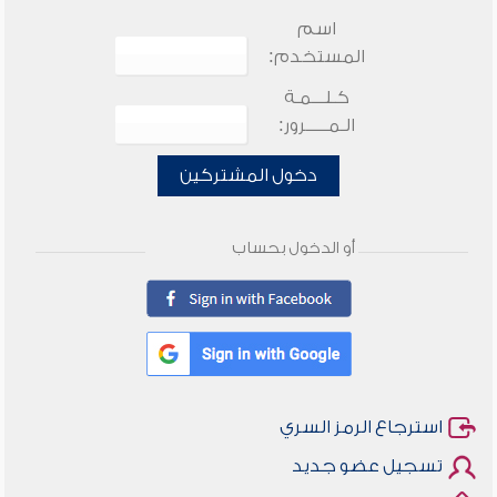
اسم
المستخدم:
كـلـــمـة
الـمـــــرور:
دخول المشتركين
أو الدخول بحساب
استرجاع الرمز السري
تسجيل عضو جديد