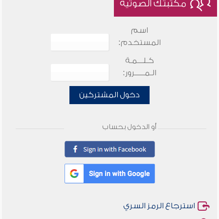
مكتبتك الصوتية
اسم
المستخدم:
كـلـــمـة
الـمـــــرور:
دخول المشتركين
أو الدخول بحساب
استرجاع الرمز السري