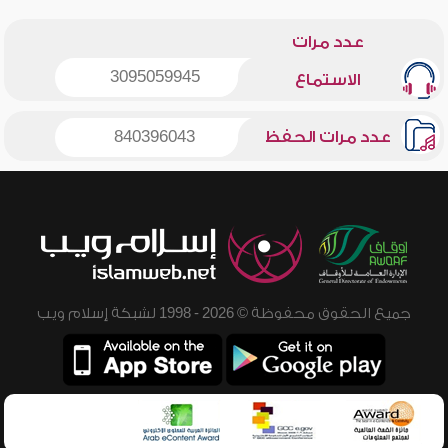
عدد مرات
3095059945
الاستماع
عدد مرات الحفظ
840396043
جميع الحقوق محفوظة © 2026 - 1998 لشبكة إسلام ويب