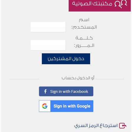
مكتبتك الصوتية
اسم
المستخدم:
كـلـــمـة
الـمـــــرور:
دخول المشتركين
أو الدخول بحساب
استرجاع الرمز السري