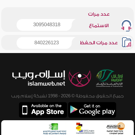
عدد مرات
3095048318
الاستماع
عدد مرات الحفظ
840226123
جميع الحقوق محفوظة © 2026 - 1998 لشبكة إسلام ويب