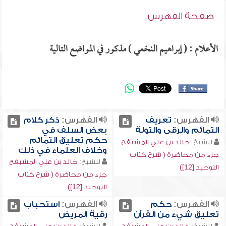
صفحة الفهرس
الأعلام : ( إبراهيم النخعي ) مذكور في المواضع التالية
الفهرس:
تعريف
الفهرس:
ذكر كلام
التمائم والرقى والتولة
بعض السلف في
حكم تعليق التمائم
للشيخ:
خالد بن علي المشيقح
وخلاف العلماء في ذلك
جزء من محاضرة ( شرح كتاب
للشيخ:
خالد بن علي المشيقح
التوحيد [12])
جزء من محاضرة ( شرح كتاب
التوحيد [12])
الفهرس:
حكم
الفهرس:
استحباب
تعليق شيء من القرآن
رقية المريض