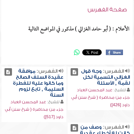
صفحة الفهرس
الأعلام : ( أبو حامد الغزالي ) مذكور في المواضع التالية
الفهرس:
وجه قول
الفهرس:
موافقة
الغزالي التسمية لكل
عقيدة السلف الصالح
لقمة , الأسئلة
وما كانوا عليه للفطرة
السليمة , تابع لزوم
للشيخ:
عبد المحسن العباد
السنة
جزء من محاضرة ( شرح سنن أبي
للشيخ:
عبد المحسن العباد
داود [426])
جزء من محاضرة ( شرح سنن أبي
داود [517])
الفهرس:
وصف من
كانت له أخطاء عقدية