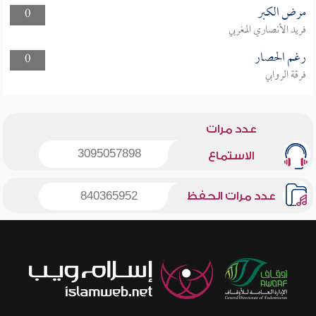
مرض الكبر
0
فريد الأنصاري المغربي
رغم الحصار
0
فرقة الروابي
عدد مرات
3095057898
الاستماع
عدد مرات الحفظ
840365952