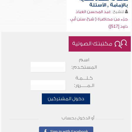
بالإمامة , الأسئلة
للشيخ:
عبد المحسن العباد
جزء من محاضرة ( شرح سنن أبي
داود [517])
مكتبتك الصوتية
اسم
المستخدم:
كـلـــمـة
الـمـــــرور:
دخول المشتركين
أو الدخول بحساب