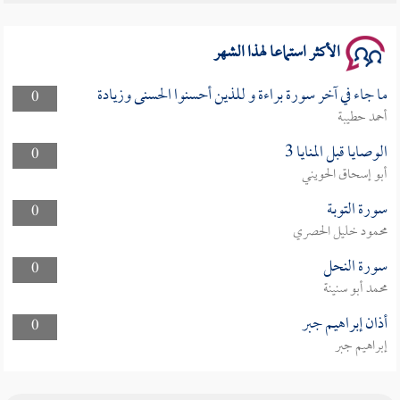
سلسلة محاضرات نفحات رمضانية 1444هـ
الأكثر استماعا لهذا الشهر
ما جاء في آخر سورة براءة و للذين أحسنوا الحسنى وزيادة
0
أحمد حطيبة
الوصايا قبل المنايا 3
0
أبو إسحاق الحويني
سورة التوبة
0
محمود خليل الحصري
سورة النحل
0
محمد أبو سنينة
أذان إبراهيم جبر
0
إبراهيم جبر