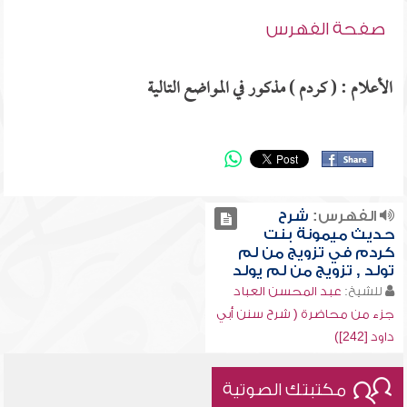
صفحة الفهرس
الأعلام : ( كردم ) مذكور في المواضع التالية
الفهرس:
شرح
حديث ميمونة بنت
كردم في تزويج من لم
تولد , تزويج من لم يولد
للشيخ:
عبد المحسن العباد
جزء من محاضرة ( شرح سنن أبي
داود [242])
مكتبتك الصوتية