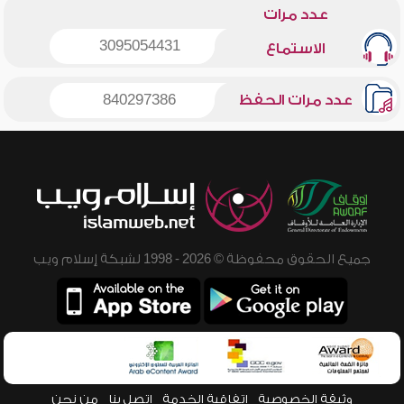
عدد مرات
3095054431
الاستماع
عدد مرات الحفظ
840297386
جميع الحقوق محفوظة © 2026 - 1998 لشبكة إسلام ويب
وثيقة الخصوصية
اتفاقية الخدمة
اتصل بنا
من نحن