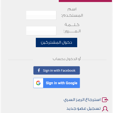
اسم
المستخدم:
كـلـــمـة
الـمـــــرور:
دخول المشتركين
أو الدخول بحساب
استرجاع الرمز السري
تسجيل عضو جديد