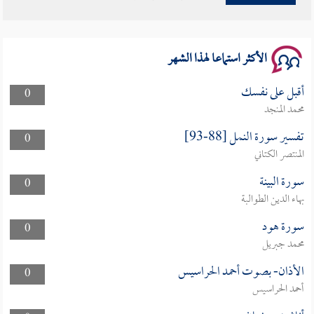
سلسلة محاضرات نفحات رمضانية 1444هـ
الأكثر استماعا لهذا الشهر
أقبل على نفسك
0
محمد المنجد
تفسير سورة النمل [88-93]
0
المنتصر الكتاني
سورة البينة
0
بهاء الدين الطوالبة
سورة هود
0
محمد جبريل
الأذان- بصوت أحمد الحراسيس
0
أحمد الحراسيس