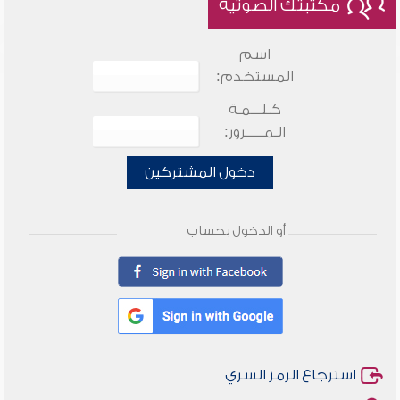
مكتبتك الصوتية
اسم
المستخدم:
كـلـــمـة
الـمـــــرور:
دخول المشتركين
أو الدخول بحساب
استرجاع الرمز السري