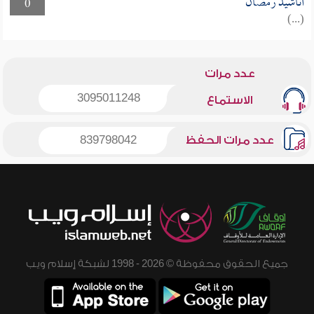
أناشيد رمضان
0
(...)
عدد مرات
3095011248
الاستماع
عدد مرات الحفظ
839798042
جميع الحقوق محفوظة © 2026 - 1998 لشبكة إسلام ويب