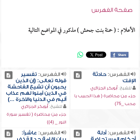
صفحة الفهرس
الأعلام : ( حمنة بنت جحش ) مذكور في المواضع التالية
الفهرس:
حادثة
الفهرس:
تفسير
الإفك
قوله تعالى: (إن الذين
يحبون أن تشيع الفاحشة
للشيخ:
أبوبكر الجزائري
في الذين آمنوا لهم عذاب
جزء من محاضرة ( هذا الحبيب يا
أليم في الدنيا والآخرة ...)
محب _75)
للشيخ:
أبوبكر الجزائري
جزء من محاضرة ( تفسير سورة
النور _ (4))
الفهرس:
أدلة
الفهرس:
عاشراً:
أحكام المستحاضة ,
بيان إقامة حد القذف