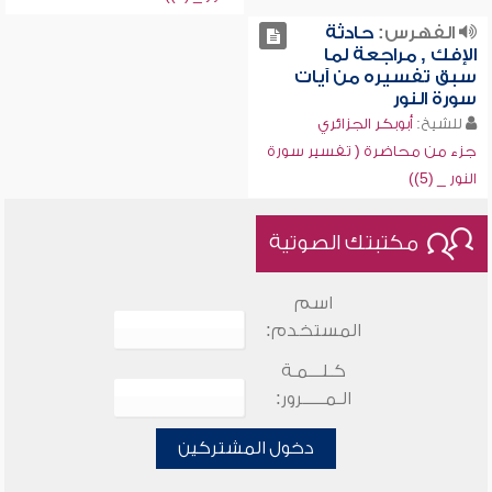
الفهرس:
حادثة
الإفك , مراجعة لما
سبق تفسيره من آيات
سورة النور
للشيخ:
أبوبكر الجزائري
جزء من محاضرة ( تفسير سورة
النور _ (5))
مكتبتك الصوتية
اسم
المستخدم:
كـلـــمـة
الـمـــــرور:
دخول المشتركين