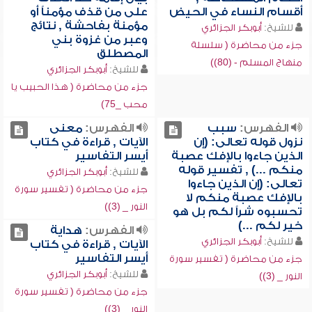
أقسام النساء في الحيض
على من قذف مؤمناً أو
مؤمنة بفاحشة , نتائج
للشيخ:
أبوبكر الجزائري
وعبر من غزوة بني
جزء من محاضرة ( سلسلة
المصطلق
منهاج المسلم - (80))
للشيخ:
أبوبكر الجزائري
جزء من محاضرة ( هذا الحبيب يا
محب _75)
الفهرس:
سبب
الفهرس:
معنى
نزول قوله تعالى: (إن
الآيات , قراءة في كتاب
الذين جاءوا بالإفك عصبة
أيسر التفاسير
منكم ...) , تفسير قوله
للشيخ:
أبوبكر الجزائري
تعالى: (إن الذين جاءوا
جزء من محاضرة ( تفسير سورة
بالإفك عصبة منكم لا
النور _ (3))
تحسبوه شراً لكم بل هو
خير لكم ...)
الفهرس:
هداية
للشيخ:
أبوبكر الجزائري
الآيات , قراءة في كتاب
أيسر التفاسير
جزء من محاضرة ( تفسير سورة
للشيخ:
أبوبكر الجزائري
النور _ (3))
جزء من محاضرة ( تفسير سورة
النور _ (3))