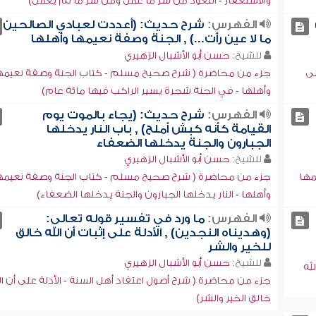
والاستغفار - التعوذ من شر ما عمل ومن شر ما لم يعمل)
الفهرس:
شرح حديث: (أعددت لعبادي الصالحين
ما لا عين رأت...) , الجنة وصفة نعيمها وأهلها
للشيخ:
حسن أبو الأشبال الزهيري
لى
جزء من محاضرة ( شرح صحيح مسلم - كتاب الجنة وصفة نعيمه
وأهلها - في الجنة شجرة يسير الراكب فيها مائة عام)
الفهرس:
شرح حديث: (يجاء بالموت يوم
القيامة كأنه كبش أملح) , باب النار يدخلها
الجبارون والجنة يدخلها الضعفاء
للشيخ:
حسن أبو الأشبال الزهيري
مها
جزء من محاضرة ( شرح صحيح مسلم - كتاب الجنة وصفة نعيمه
وأهلها - النار يدخلها الجبارون والجنة يدخلها الضعفاء)
الفهرس:
ما ورد في تفسير قوله تعالى:
(وهديناه النجدين) , الأدلة على إثبات أن الله خالق
للخير والشر
للشيخ:
حسن أبو الأشبال الزهيري
له
جزء من محاضرة ( شرح أصول اعتقاد أهل السنة - الأدلة على أن ال
خالق الخير والشر)