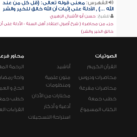
الفهرس:
معنى قوله تعالى: (قل كل من عند
الله ...) , الأدلة على إثبات أن الله خالق للخير والشر
للشيخ:
حسن أبو الأشبال الزهيري
جزء من محاضرة ( شرح أصول اعتقاد أهل السنة - الأدلة على أن 
خالق الخير والشر)
الصوتيات
محاور فرع
القرآن الكريم
أناشيد
الرحمة المه
محاضرات ودروس
متون علمية
واحة رمضان
ومنظومات
محاضرات مفرغة
الحج و العم
مختارات من الأذان
خطب جمعة
خطب جمع
أدعية و أذكار
الكتاب المسموع
القراءات ال
استراحة التسجيلات