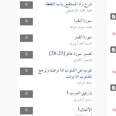
شرح زاد المستقنع_باب اللقطة
0
محمد مختار الشنقيطي
سورة البقرة
0
محمد سعيد خياط
بة
سورة القمر
0
السيد أحمد أبوزيد
تفسير سورة غافر [23-28]
0
المنتصر الكتاني
تتوب عن الذنوب اذا مرضتا وترجع
0
بة
للذنوب اذا برئت
خالد الراشد
يا رفيق الدرب 1
0
سمير البشيري
الأشبال1
0
بة