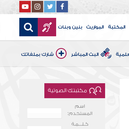
المكتبة
المواريث
بنين وبنات
علمية
البث المباشر
شارك بملفاتك
مكتبتك الصوتية
اسم
المستخدم:
كـلـــمـة