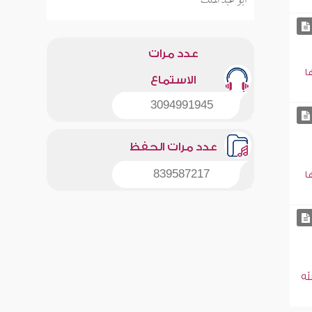
أبو عبد الملك
عدد مرات
ا
الاستماع
3094991945
عدد مرات الحفظ
839587217
ا
له