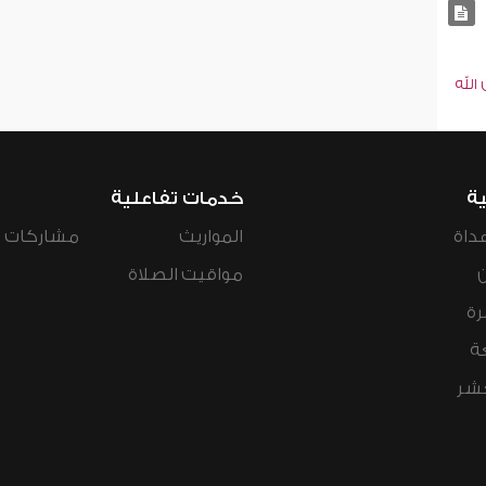
الله
ية
خدمات تفاعلية
داة
المواريث
مشاركات ال
مواقيت الصلاة
رة
ة
عشر