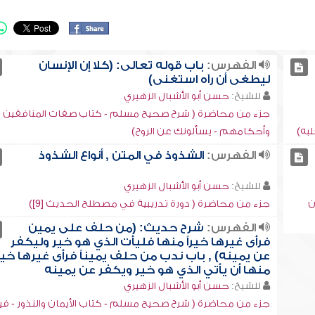
الفهرس:
باب قوله تعالى: (كلا إن الإنسان
ليطغى أن رآه استغنى)
للشيخ:
حسن أبو الأشبال الزهيري
جزء من محاضرة ( شرح صحيح مسلم - كتاب ‏صفات المنافقين
لبه)
وأحكامهم - يسألونك عن الروح)
الفهرس:
الشذوذ في المتن , أنواع الشذوذ
للشيخ:
حسن أبو الأشبال الزهيري
ن
جزء من محاضرة ( دورة تدريبية في مصطلح الحديث [9])
الفهرس:
شرح حديث: (من حلف على يمين
فرأى غيرها خيراً منها فليأت الذي هو خير وليكفر
عن يمينه) , باب ندب من حلف يميناً فرأى غيرها خيرا
منها أن يأتي الذي هو خير ويكفر عن يمينه
للشيخ:
حسن أبو الأشبال الزهيري
جزء من محاضرة ( شرح صحيح مسلم - كتاب الأيمان والنذور - ف