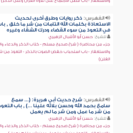
والاستغفار - باب فضل الاجتماع على تلاوة القرآن وعلى الذكر)
الفهرس:
ذكر روايات وطرق أخرى لحديث
الاستعاذة بكلمات الله التامات من شر ما خلق , با
في التعوذ من سوء القضاء ودرك الشقاء وغيره
للشيخ:
حسن أبو الأشبال الزهيري
جزء من محاضرة ( شرح صحيح مسلم - كتاب الذكر والدعاء والت
والاستغفار - باب استحباب خفض الصوت بالذكر - التعوذ من ش
الفتن)
الفهرس:
شرح حديث أبي هريرة: (... سمع
سامع بحمد الله وحسن بلائه علينا ...) , باب التعوذ
من شر ما عمل ومن شر ما لم يعمل
للشيخ:
حسن أبو الأشبال الزهيري
جزء من محاضرة ( شرح صحيح مسلم - كتاب الذكر والدعاء والت