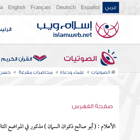
عربي
Español
Deutsch
Français
English
ia
الرئي
الصوتيات
القرآن الكريم
الصوتيات
علماء ودعاة
محاضرات مفرغة
حسن أ
صفحة الفهرس
الأعلام : ( أبو صالح ذكوان السمان ) مذكور في المواضع التال