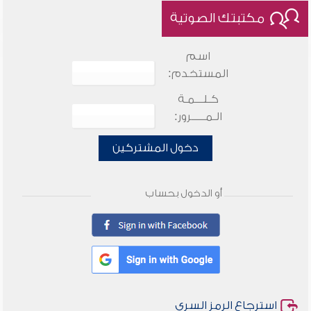
مكتبتك الصوتية
اسم
المستخدم:
كـلـــمـة
الـمـــــرور:
دخول المشتركين
أو الدخول بحساب
استرجاع الرمز السري