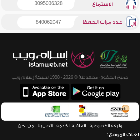
3095036328
الاستماع
عدد مرات الحفظ
840062047
جميع الحقوق محفوظة © 2026 - 1998 لشبكة إسلام ويب
وثيقة الخصوصية
اتفاقية الخدمة
اتصل بنا
من نحن
لغات الموقع: