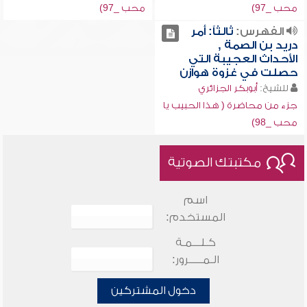
محب _97)
محب _97)
الفهرس:
ثالثاً: أمر
دريد بن الصمة ,
الأحداث العجيبة التي
حصلت في غزوة هوازن
للشيخ:
أبوبكر الجزائري
جزء من محاضرة ( هذا الحبيب يا
محب _98)
مكتبتك الصوتية
اسم
المستخدم:
كـلـــمـة
الـمـــــرور:
دخول المشتركين