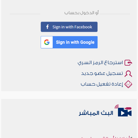
أو الدخول بحساب
استرجاع الرمز السري
تسجيل عضو جديد
إعادة تفعيل حساب
البث المباشر
أخلاقنا أصالة ومعاصرة