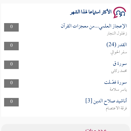
الأكثر استماعا لهذا الشهر
الإعجاز العلمي...من معجزات القرآن
0
زغلول النجار
القدر (24)
0
سفر الحوالي
سورة ق
0
محمد ركابي
سورة فصّلت
0
ياسر سلامة
أناشيد صلاح الدين [3]
0
فرقة الاعتصام
عدد مرات