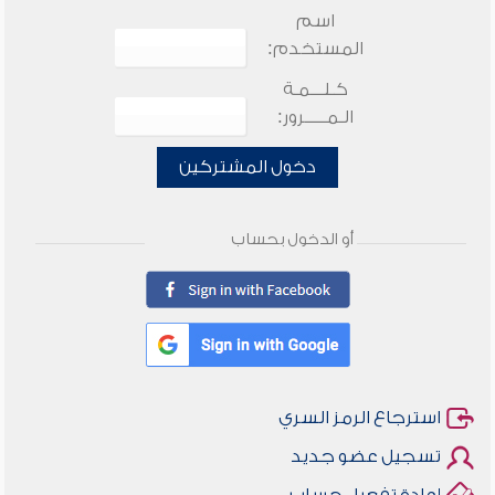
اسم
المستخدم:
كـلـــمـة
الـمـــــرور:
دخول المشتركين
أو الدخول بحساب
استرجاع الرمز السري
تسجيل عضو جديد