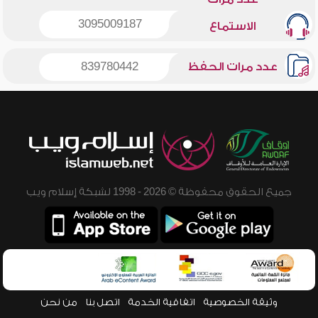
3095009187
الاستماع
عدد مرات الحفظ
839780442
جميع الحقوق محفوظة © 2026 - 1998 لشبكة إسلام ويب
وثيقة الخصوصية
اتفاقية الخدمة
اتصل بنا
من نحن