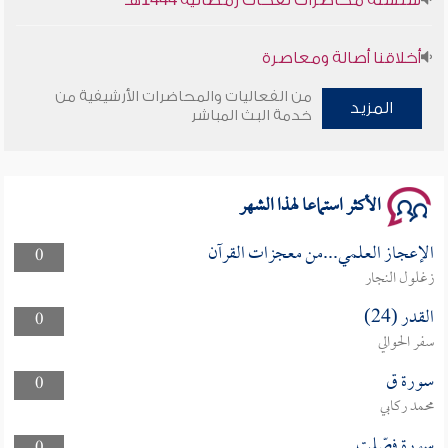
أخلاقنا أصالة ومعاصرة
من الفعاليات والمحاضرات الأرشيفية من
وأمنهم من خوف 9
المزيد
خدمة البث المباشر
سلسلة محاضرات نفحات رمضانية 1444هـ
الأكثر استماعا لهذا الشهر
الإعجاز العلمي...من معجزات القرآن
0
زغلول النجار
القدر (24)
0
سفر الحوالي
سورة ق
0
محمد ركابي
سورة فصّلت