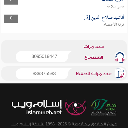
0
ياسر سلامة
أناشيد صلاح الدين [3]
0
فرقة الاعتصام
عدد مرات
3095019447
الاستماع
عدد مرات الحفظ
839875583
جميع الحقوق محفوظة © 2026 - 1998 لشبكة إسلام ويب