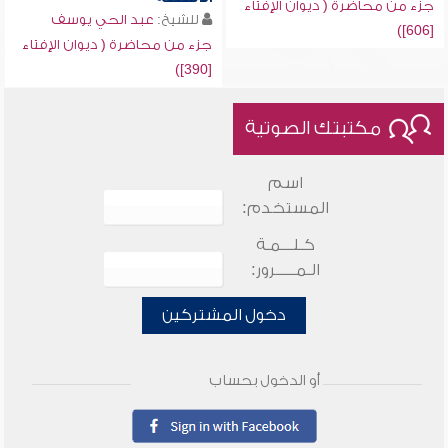
جزء من محاضرة ( ديوان الإفتاء
للشيخ:
عبد الحي يوسف
[606])
جزء من محاضرة ( ديوان الإفتاء
[390])
مكتبتك الصوتية
اسم
المستخدم:
كـلـــمـة
الـمـــــرور:
دخول المشتركين
أو الدخول بحساب