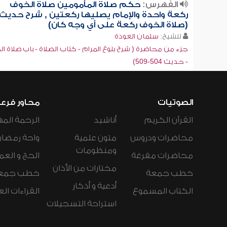
الفهرس:
حكم صلاة المأمومين صلاة الخوف
ركعة واحدة والإمام يصليها ركعتين , شرح حديث:
(صلاة الخوف ركعة على أي وجه كان)
للشيخ:
سلمان العودة
جزء من محاضرة ( شرح بلوغ المرام - كتاب الصلاة - باب صلاة ا
- حديث 504-509)
الصوتيات
محاور فرع
القرآن الكريم
أناشيد
الرحمة المه
محاضرات ودروس
متون علمية
واحة رمضان
ومنظومات
محاضرات مفرغة
الحج و العم
مختارات من الأذان
خطب جمعة
خطب جمع
أدعية و أذكار
الكتاب المسموع
القراءات ال
استراحة التسجيلات