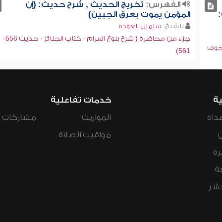
الفهرس:
تخريج الحديث , شرح حديث: (إن
المؤمن يموت بعرق الجبين)
للشيخ:
سلمان العودة
جزء من محاضرة ( شرح بلوغ المرام - كتاب الجنائز - حديث 556-
لخوف
561)
ية
خدمات تفاعلية
داة
المواريث
مشاركات ال
مواقيت الصلاة
رة
ة
عشر