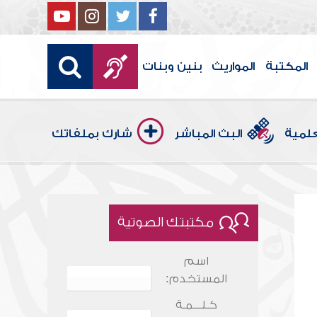
المكتبة
المواريث
بنين وبنات
علمية
البث المباشر
شارك بملفاتك
مكتبتك الصوتية
اسم
المستخدم:
كـلـــمـة