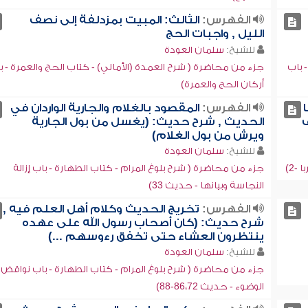
الفهرس:
الثالث: المبيت بمزدلفة إلى نصف
الليل , واجبات الحج
للشيخ:
سلمان العودة
 باب
جزء من محاضرة ( شرح العمدة (الأمالي) - كتاب الحج والعمرة - ب
أركان الحج والعمرة)
الفهرس:
المقصود بالغلام والجارية الواردان في
ف
الحديث , شرح حديث: (يغسل من بول الجارية
ويرش من بول الغلام)
للشيخ:
سلمان العودة
-2)
جزء من محاضرة ( شرح بلوغ المرام - كتاب الطهارة - باب إزالة
النجاسة وبيانها - حديث 33)
الفهرس:
تخريج الحديث وكلام أهل العلم فيه ,
شرح حديث: (كان أصحاب رسول الله على عهده
ينتظرون العشاء حتى تخفق رءوسهم ...)
للشيخ:
سلمان العودة
جزء من محاضرة ( شرح بلوغ المرام - كتاب الطهارة - باب نواقض
الوضوء - حديث 86،72-88)