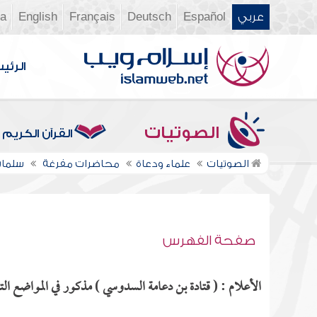
عربي
Español
Deutsch
Français
English
ia
الرئي
الصوتيات
القرآن الكريم
الصوتيات
علماء ودعاة
محاضرات مفرغة
سلمان
صفحة الفهرس
الأعلام : ( قتادة بن دعامة السدوسي ) مذكور في المواضع التا