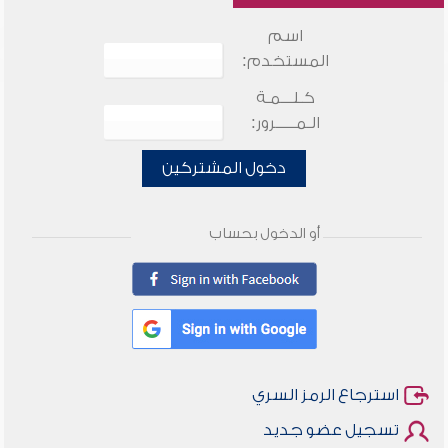
اسم
المستخدم:
كـلـــمـة
الـمـــــرور:
دخول المشتركين
أو الدخول بحساب
استرجاع الرمز السري
تسجيل عضو جديد