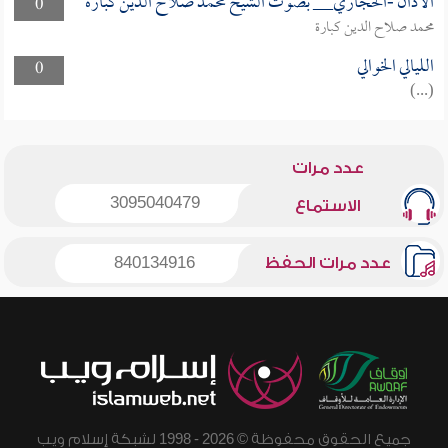
الأذان -الحجازي__ بصوت الشيخ محمد صلاح الدين كبارة
0
محمد صلاح الدين كبارة
الليالي الخوالي
0
(...)
عدد مرات
3095040479
الاستماع
عدد مرات الحفظ
840134916
جميع الحقوق محفوظة © 2026 - 1998 لشبكة إسلام ويب