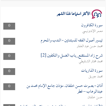
سلسلة محاضرات نفحات رمضانية 1444هـ
الأكثر استماعا لهذا الشهر
سورة الكافرون
0
معمر الإندونيسي
تيسير أصول الفقه للمبتدئين - الندب والمحرم
0
محمد حسن عبد الغفار
شرح زاد المستقنع_باب الغسل والتكفين [2]
0
محمد مختار الشنقيطي
سورة الذاريات
0
محمد جبريل
أذان - بصوت حسن خلفان. مؤذن جامع الإمام محمد بن
0
عبدالوهاب – قطر
حسن خلفان