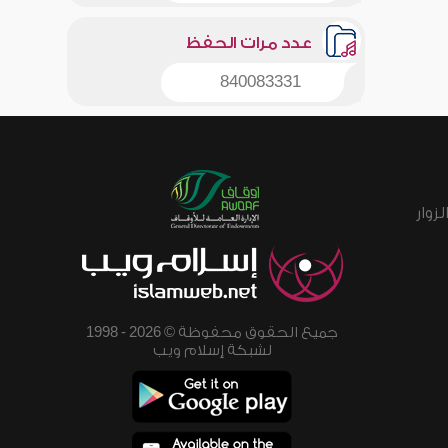
عدد مرات الحفظ
840083331
زوار
جميع الحقوق محفوظة © 2026 - 1998
لشبكة إسلام ويب