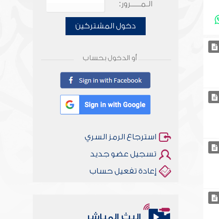
الـمـــــرور:
دخول المشتركين
أو الدخول بحساب
استرجاع الرمز السري
تسجيل عضو جديد
إعادة تفعيل حساب
البث المباشر