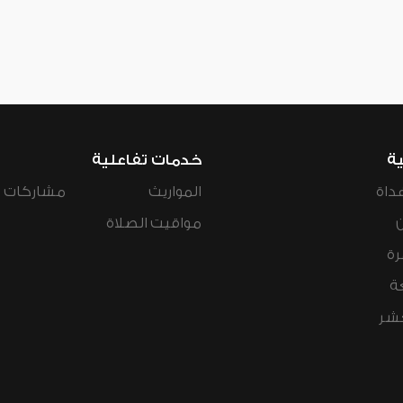
ية
خدمات تفاعلية
داة
المواريث
مشاركات ال
مواقيت الصلاة
رة
ة
عشر