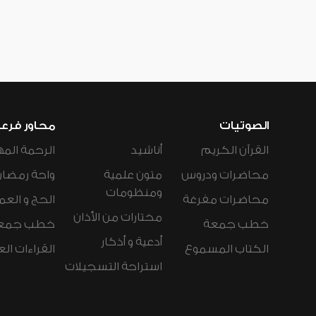
الصوتيات
محاور فرع
القرآن الكريم
أناشيد
الرحمة المه
محاضرات ودروس
متون علمية
واحة رمضان
ومنظومات
محاضرات مفرغة
الحج و العم
مختارات من الأذان
خطب جمعة
خطب جمع
أدعية و أذكار
الكتاب المسموع
القراءات ال
استراحة التسجيلات