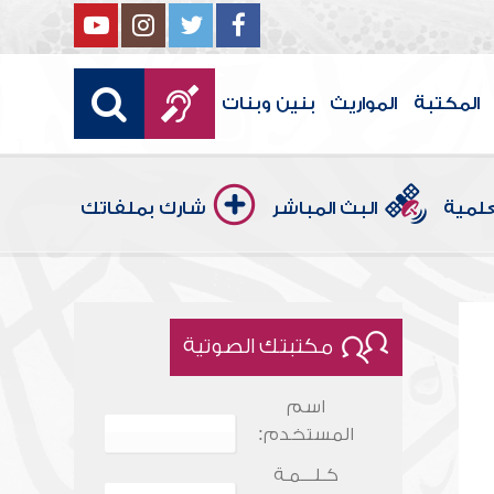
المكتبة
المواريث
بنين وبنات
علمية
البث المباشر
شارك بملفاتك
مكتبتك الصوتية
اسم
المستخدم:
كـلـــمـة