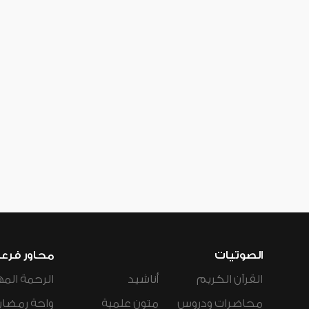
الصوتيات
محاور فرع
القرآن الكريم
أناشيد
الرحمة المه
محاضرات ودروس
متون علمية
واحة رمضان