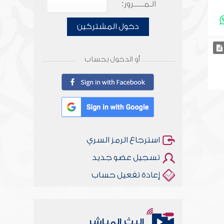
الـمـــــرور:
دخول المشتركين
أو الدخول بحساب
استرجاع الرمز السري
تسجيل عضو جديد
إعادة تفعيل حساب
البث المباشر