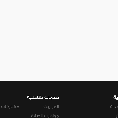
ية
خدمات تفاعلية
داة
المواريث
مشاركات ال
مواقيت الصلاة