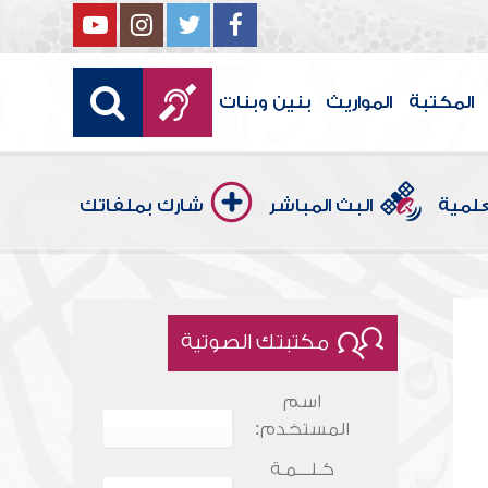
المكتبة
المواريث
بنين وبنات
علمية
البث المباشر
شارك بملفاتك
مكتبتك الصوتية
اسم
المستخدم:
كـلـــمـة