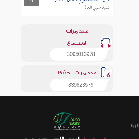
أذان - السيد متولي العال - لبنان
0
السيد متولي العال
عدد مرات
الاستماع
3095013978
عدد مرات الحفظ
839823579
زوار