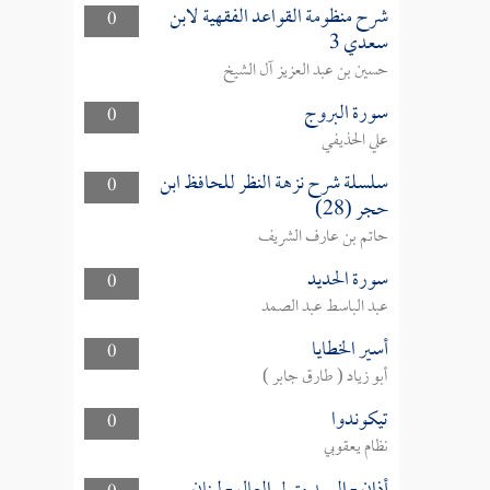
شرح منظومة القواعد الفقهية لابن
0
سعدي 3
حسين بن عبد العزيز آل الشيخ
سورة البروج
0
علي الحذيفي
سلسلة شرح نزهة النظر للحافظ ابن
0
حجر (28)
حاتم بن عارف الشريف
سورة الحديد
0
عبد الباسط عبد الصمد
أسير الخطايا
0
أبو زياد ( طارق جابر )
تيكوندوا
0
نظام يعقوبي