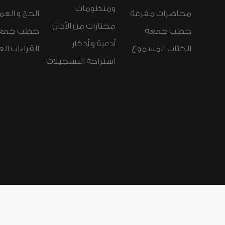
ومنظومات
محاضرات مفرغة
الحج و العم
مختارات من الأذان
خطب جمعة
خطب جمع
أدعية و أذكار
الكتاب المسموع
القراءات ال
استراحة التسجيلات
لغات الموقع:
عربي
Español
Deutsch
nçais