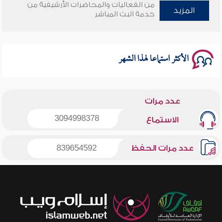
من الفعاليات والمحاضرات الأرشيفية من
المزيد
وأمنهم من خوف 9
خدمة البث المباشر
سلسلة محاضرات نفحات رمضانية 1444هـ
الأكثر استماعا لهذا الشهر
عدد مرات
3094998378
الاستماع
عدد مرات الحفظ
839654592