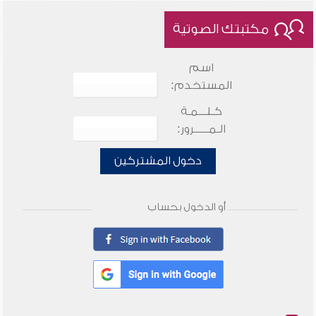
مكتبتك الصوتية
اسم
المستخدم:
كـلـــمـة
الـمـــــرور:
دخول المشتركين
أو الدخول بحساب