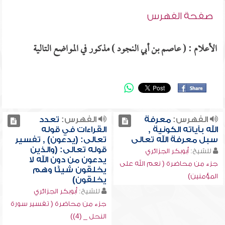
صفحة الفهرس
الأعلام : ( عاصم بن أبي النجود ) مذكور في المواضع التالية
الفهرس:
معرفة
الفهرس:
تعدد
الله بآياته الكونية ,
القراءات في قوله
سبل معرفة الله تعالى
تعالى: (يدعون) , تفسير
قوله تعالى: (والذين
للشيخ:
أبوبكر الجزائري
يدعون من دون الله لا
جزء من محاضرة ( نعم الله على
يخلقون شيئًا وهم
المؤمنين)
يخلقون)
للشيخ:
أبوبكر الجزائري
جزء من محاضرة ( تفسير سورة
النحل _ (4))