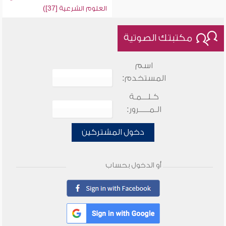
العلوم الشرعية [37])
مكتبتك الصوتية
اسم
المستخدم:
كـلـــمـة
الـمـــــرور:
دخول المشتركين
أو الدخول بحساب