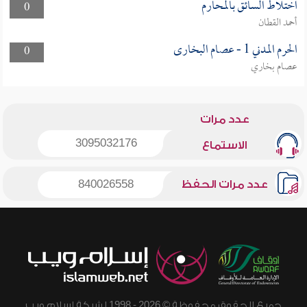
اختلاط السائق بالمحارم
0
أحمد القطان
الحرم المدني 1 - عصام البخارى
0
عصام بخاري
عدد مرات
3095032176
الاستماع
عدد مرات الحفظ
840026558
جميع الحقوق محفوظة © 2026 - 1998 لشبكة إسلام ويب