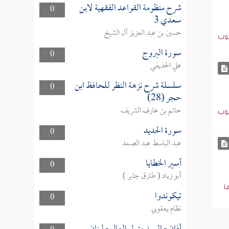
شرح منظومة القواعد الفقهية لابن
0
سعدي 3
حسين بن عبد العزيز آل الشيخ
نوب
سورة البروج
0
علي الحذيفي
سلسلة شرح نزهة النظر للحافظ ابن
0
حجر (28)
حاتم بن عارف الشريف
نوب
سورة الحديد
0
عبد الباسط عبد الصمد
أسير الخطايا
0
أبو زياد ( طارق جابر )
ا
تيكوندوا
0
نظام يعقوبي