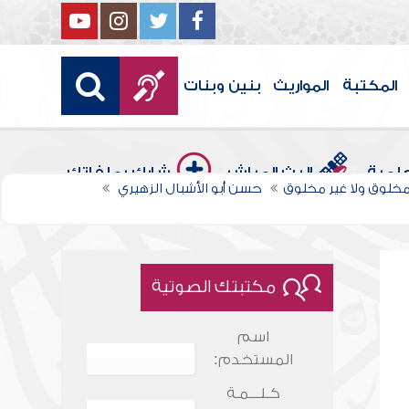
المكتبة
المواريث
بنين وبنات
علمية
البث المباشر
شارك بملفاتك
ا مخلوق ولا غير مخلوق
حسن أبو الأشبال الزهيري
مكتبتك الصوتية
اسم
المستخدم:
كـلـــمـة