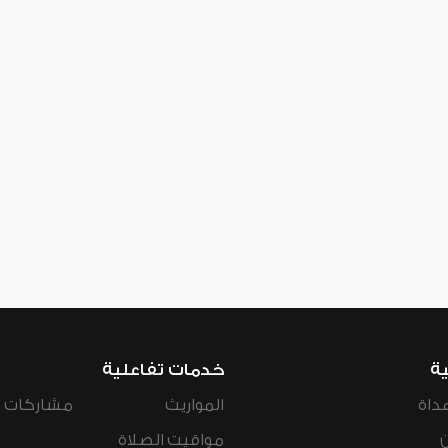
ية
خدمات تفاعلية
داة
المواريث
مشاركات ال
مواقيت الصلاة