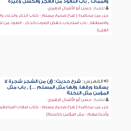
والممات , باب التعوذ من العجز والكسل وغيره
للشيخ:
حسن أبو الأشبال الزهيري
جزء من محاضرة ( شرح صحيح مسلم - كتاب الذكر والدعاء والت
والاستغفار - باب استحباب خفض الصوت بالذكر - التعوذ من ش
الفتن)
الفهرس:
شرح حديث: (إن من الشجر شجرة لا
يسقط ورقها، وإنها مثل المسلم ...) , باب مثل
المؤمن مثل النخلة
للشيخ:
حسن أبو الأشبال الزهيري
جزء من محاضرة ( شرح صحيح مسلم - كتاب ‏صفات المنافقي
وأحكامهم - مثل المؤمن كالنخلة)