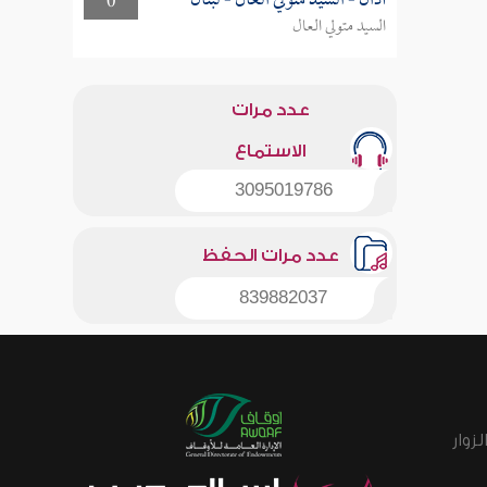
أذان - السيد متولي العال - لبنان
0
السيد متولي العال
عدد مرات
الاستماع
3095019786
عدد مرات الحفظ
839882037
زوار