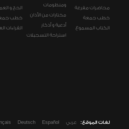
ومنظومات
محاضرات مفرغة
الحج و العم
مختارات من الأذان
خطب جمعة
خطب جمع
أدعية و أذكار
الكتاب المسموع
القراءات ال
استراحة التسجيلات
لغات الموقع:
عربي
Español
Deutsch
nçais