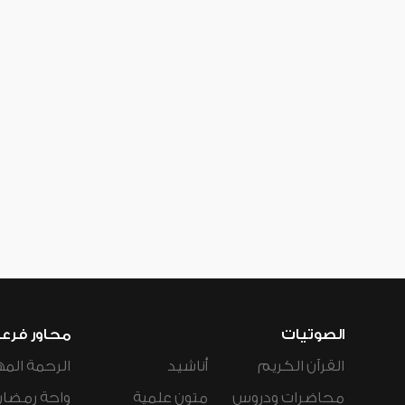
الصوتيات
محاور فرع
القرآن الكريم
أناشيد
الرحمة المه
محاضرات ودروس
متون علمية
واحة رمضان