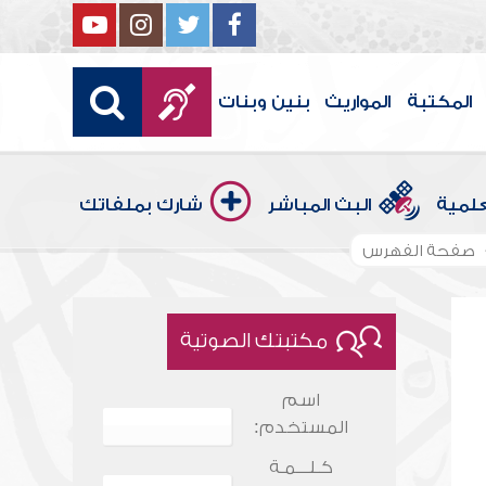
المكتبة
المواريث
بنين وبنات
علمية
البث المباشر
شارك بملفاتك
صفحة الفهرس
مكتبتك الصوتية
اسم
المستخدم:
كـلـــمـة