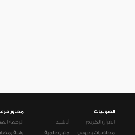
الصوتيات
محاور فرع
القرآن الكريم
أناشيد
الرحمة المه
محاضرات ودروس
متون علمية
واحة رمضان