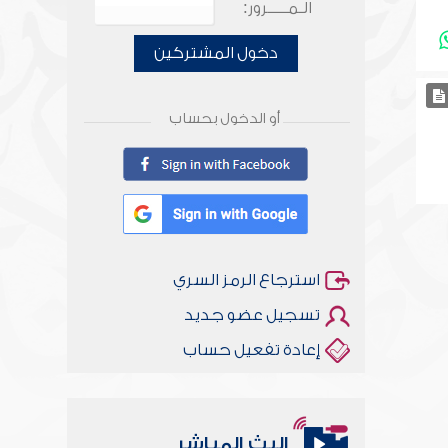
الـمـــــرور:
دخول المشتركين
أو الدخول بحساب
استرجاع الرمز السري
تسجيل عضو جديد
إعادة تفعيل حساب
البث المباشر