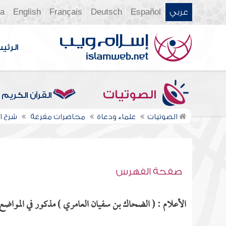
عربي
Español
Deutsch
Français
English
ia
الرئي
الصوتيات
القرآن الكريم
الصوتيات
علماء ودعاة
محاضرات مفرغة
شرح ال
صفحة الفهرس
الأعلام : ( الضحاك بن سفيان العامري ) مذكور في المواضع ا