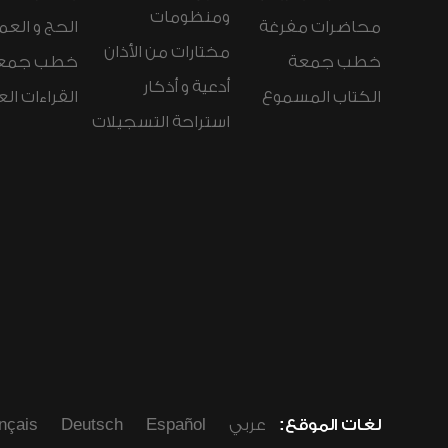
ومنظومات
محاضرات مفرغة
الحج و العم
مختارات من الأذان
خطب جمعة
خطب جمع
أدعية و أذكار
الكتاب المسموع
القراءات ال
استراحة التسجيلات
لغات الموقع:
عربي
Español
Deutsch
nçais