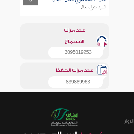
أذان - السيد متولي العال - لبنان
0
السيد متولي العال
عدد مرات
الاستماع
3095019253
عدد مرات الحفظ
839869963
زوار