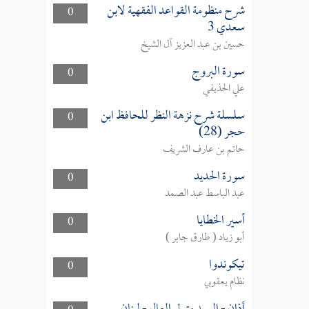
شرح منظومة القواعد الفقهية لابن
0
سعدي 3
حسين بن عبد العزيز آل الشيخ
سورة البروج
0
علي الحذيفي
سلسلة شرح نزهة النظر للحافظ ابن
0
حجر (28)
حاتم بن عارف الشريف
سورة الحديد
0
عبد الباسط عبد الصمد
أسير الخطايا
0
أبو زياد ( طارق جابر )
تيكوندوا
0
نظام يعقوبي