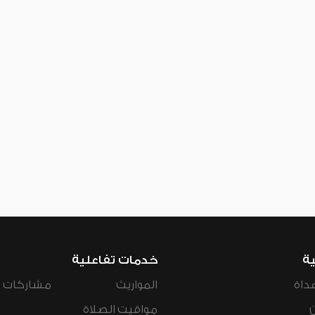
ية
خدمات تفاعلية
داة
المواريث
مشاركات ال
مواقيت الصلاة