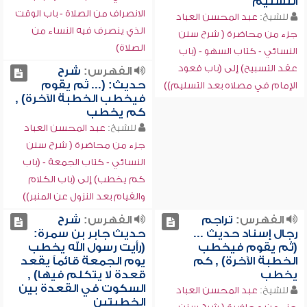
التسليم
الانصراف من الصلاة - باب الوقت
للشيخ:
عبد المحسن العباد
الذي ينصرف فيه النساء من
جزء من محاضرة ( شرح سنن
الصلاة)
النسائي - كتاب السهو - (باب
عقد التسبيح) إلى (باب قعود
الفهرس:
شرح
حديث: (... ثم يقوم
الإمام في مصلاه بعد التسليم))
فيخطب الخطبة الآخرة) ,
كم يخطب
للشيخ:
عبد المحسن العباد
جزء من محاضرة ( شرح سنن
النسائي - كتاب الجمعة - (باب
كم يخطب) إلى (باب الكلام
والقيام بعد النزول عن المنبر))
الفهرس:
تراجم
الفهرس:
شرح
رجال إسناد حديث ...
حديث جابر بن سمرة:
(ثم يقوم فيخطب
(رأيت رسول الله يخطب
الخطبة الآخرة) , كم
يوم الجمعة قائماً يقعد
يخطب
قعدة لا يتكلم فيها) ,
السكوت في القعدة بين
للشيخ:
عبد المحسن العباد
الخطبتين