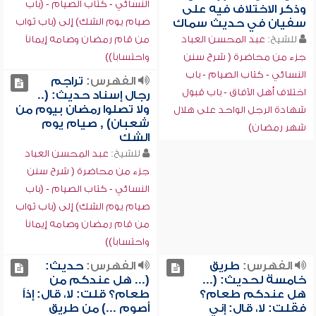
النسائي - كتاب الصيام - (باب
وذكر الاختلاف فيه على
صيام يوم الشك) إلى (باب ثواب
سفيان في حديث سماك
للشيخ:
عبد المحسن العباد
من قام رمضان وصامه إيماناً
جزء من محاضرة ( شرح سنن
واحتساباً))
النسائي - كتاب الصيام - باب
الفهرس:
تراجم
اختلاف أهل الآفاق - باب قبول
رجال إسناد حديث: (..
ولا تصلوا رمضان بيوم من
شهادة الرجل الواحد على هلال
شعبان) , صيام يوم
شهر رمضان)
الشك
للشيخ:
عبد المحسن العباد
جزء من محاضرة ( شرح سنن
النسائي - كتاب الصيام - (باب
صيام يوم الشك) إلى (باب ثواب
من قام رمضان وصامه إيماناً
واحتساباً))
الفهرس:
طريق
الفهرس:
حديث:
خامسة لحديث: (...
(... هل عندكم من
هل عندكم طعام؟
طعام؟ قلت: لا، قال: إذاً
فقلت: لا، قال: إني
أصوم ...) من طريق