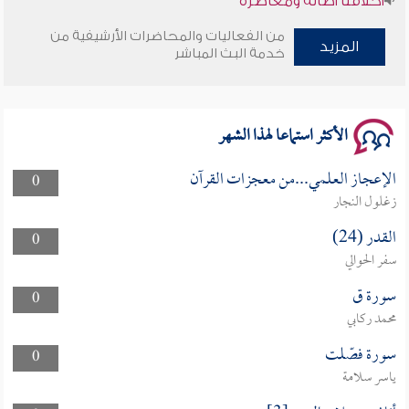
من الفعاليات والمحاضرات الأرشيفية من
وأمنهم من خوف 9
المزيد
خدمة البث المباشر
سلسلة محاضرات نفحات رمضانية 1444هـ
الأكثر استماعا لهذا الشهر
الإعجاز العلمي...من معجزات القرآن
0
زغلول النجار
القدر (24)
0
سفر الحوالي
سورة ق
0
محمد ركابي
سورة فصّلت
0
ياسر سلامة