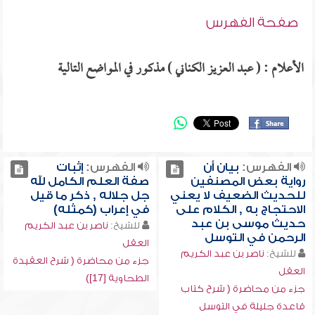
صفحة الفهرس
الأعلام : ( عبد العزيز الكناني ) مذكور في المواضع التالية
الفهرس:
بيان أن
الفهرس:
إثبات
رواية بعض المصنفين
صفة العلم الكامل لله
للحديث الضعيف لا يعني
جل جلاله , ذكر ما قيل
الاحتجاج به , الكلام على
في إعراب (كمثله)
حديث موسى بن عبد
للشيخ:
ناصر بن عبد الكريم
الرحمن في التوسل
العقل
للشيخ:
ناصر بن عبد الكريم
جزء من محاضرة ( شرح العقيدة
العقل
الطحاوية [17])
جزء من محاضرة ( شرح كتاب
قاعدة جليلة في التوسل