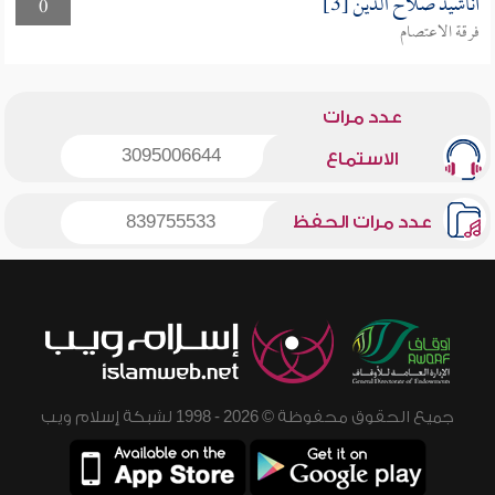
أناشيد صلاح الدين [3]
0
فرقة الاعتصام
عدد مرات
3095006644
الاستماع
عدد مرات الحفظ
839755533
جميع الحقوق محفوظة © 2026 - 1998 لشبكة إسلام ويب