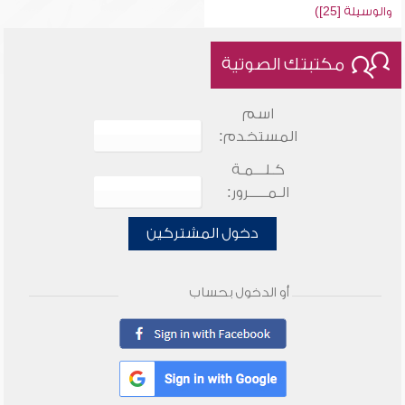
والوسيلة [25])
مكتبتك الصوتية
اسم
المستخدم:
كـلـــمـة
الـمـــــرور:
دخول المشتركين
أو الدخول بحساب