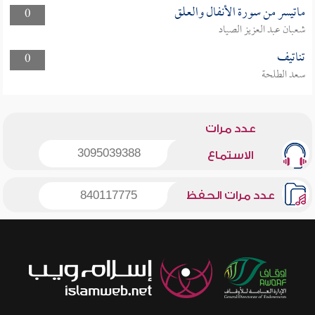
ماتيسر من سورة الأنفال والعلق
0
شعبان عبد العزيز الصياد
تناتيف
0
سعد الطلحة
عدد مرات
3095039388
الاستماع
عدد مرات الحفظ
840117775