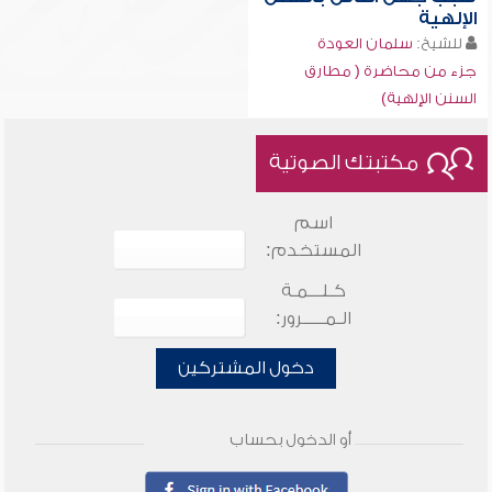
الإلهية
للشيخ:
سلمان العودة
جزء من محاضرة ( مطارق
السنن الإلهية)
مكتبتك الصوتية
اسم
المستخدم:
كـلـــمـة
الـمـــــرور:
دخول المشتركين
أو الدخول بحساب