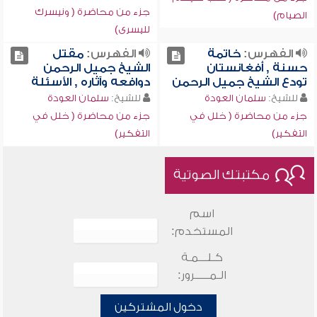
جزء من محاضرة ( ونيسرك
الصيام)
لليسرى)
الفهرس:
خاتمة
الفهرس:
مقتل
حسنة , أفغانستان
الشيخ جميل الرحمن
تودع الشيخ جميل الرحمن
دوافعه وآثاره , الأسئلة
للشيخ:
سلمان العودة
للشيخ:
سلمان العودة
جزء من محاضرة ( خلل في
جزء من محاضرة ( خلل في
التفكير)
التفكير)
مكتبتك الصوتية
اسم
المستخدم:
كـلـــمـة
الـمـــــرور:
دخول المشتركين