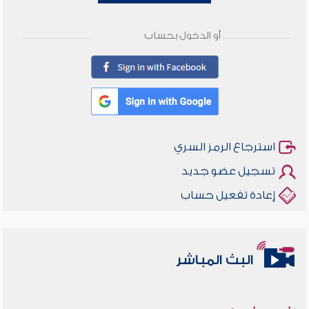
أو الدخول بحساب
استرجاع الرمز السري
تسجيل عضو جديد
إعادة تفعيل حساب
البث المباشر
أخلاقنا أصالة ومعاصرة