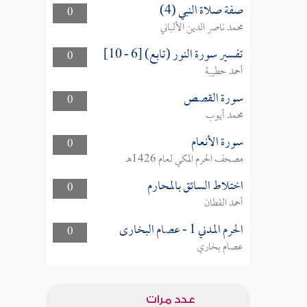
صفة صلاة النبي (4)
0
محمد ناصر الدين الألباني
تفسير سورة النور (تابع) [6 - 10]
0
أحمد حطيبة
سورة القصص
0
محمد أيوب
سورة الأنعام
0
مصحف الحرم المكي لعام 1426هـ
اختلاط السائق بالمحارم
0
أحمد القطان
الحرم المدني 1 - عصام البخارى
0
عصام بخاري
عدد مرات