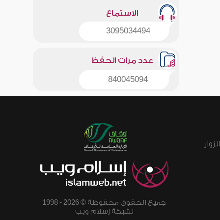
الاستماع
3095034494
عدد مرات الحفظ
840045094
زوار
جميع الحقوق محفوظة © 2026 - 1998
لشبكة إسلام ويب