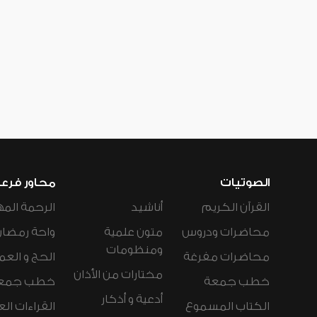
الصوتيات
محاور فرع
القرآن الكريم
أناشيد
الرحمة المه
محاضرات ودروس
متون علمية
واحة رمضان
ومنظومات
محاضرات مفرغة
الحج و العم
مختارات من الأذان
خطب جمعة
خطب جمع
أدعية و أذكار
الكتاب المسموع
القراءات ال