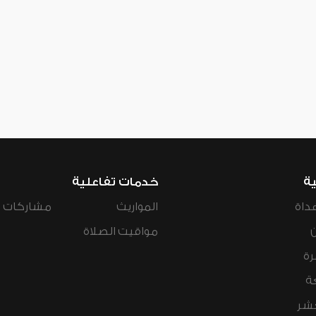
ية
خدمات تفاعلية
داة
المواريث
مشاركات ال
مواقيت الصلاة
رة
ة
عشر