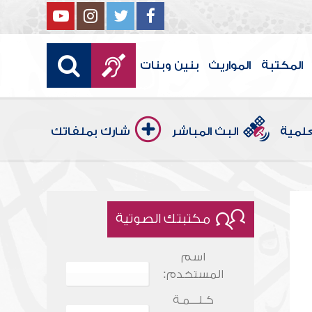
المكتبة
المواريث
بنين وبنات
علمية
البث المباشر
شارك بملفاتك
مكتبتك الصوتية
اسم
المستخدم:
كـلـــمـة