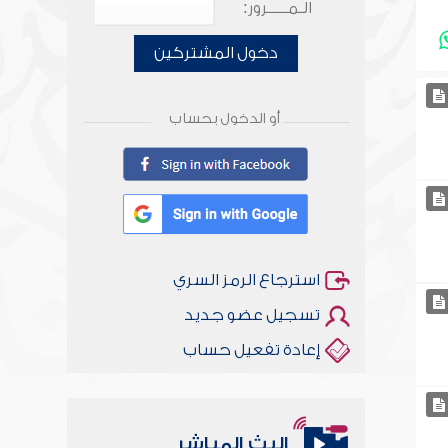
الـمـــــرور:
دخول المشتركين
أو الدخول بحساب
استرجاع الرمز السري
تسجيل عضو جديد
إعادة تفعيل حساب
البث المباشر