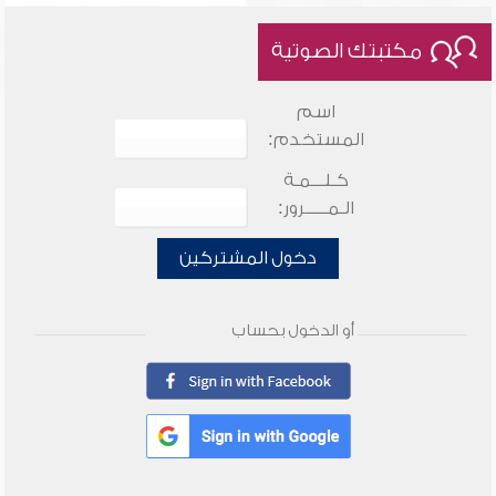
مكتبتك الصوتية
اسم
المستخدم:
كـلـــمـة
الـمـــــرور:
دخول المشتركين
أو الدخول بحساب