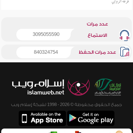
فرقة الروابي
عدد مرات
3095055590
الاستماع
عدد مرات الحفظ
840324754
جميع الحقوق محفوظة © 2026 - 1998 لشبكة إسلام ويب