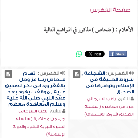
صفحة الفهرس
الأعلام : ( فنحاص ) مذكور في المواضع التالية
الفهرس:
الشجاعة ,
الفهرس:
اتهام
شروط الخليفة في
فنحاص ربنا عز وجل
الإسلام وتوافرها في
بالفقر ورد ابي بكر الصديق
الصديق
عليه , موقف اليهود بعد
عقد النبي صلى الله عليه
للشيخ:
راغب السرجاني
وسلم المعاهدة معهم
جزء من محاضرة ( سلسلة
للشيخ:
راغب السرجاني
الصديق شروط الاستخلاف)
جزء من محاضرة ( سلسلة
السيرة النبوية اليهود والدولة
الإسلامية)