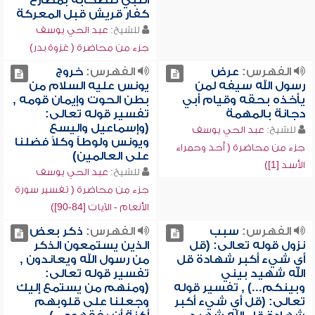
النبي للصحابة بمصارع
كفار قريش قبل المعركة
للشيخ:
عبد الحي يوسف
جزء من محاضرة ( غزوة بدر)
الفهرس:
عرض
الفهرس:
خروج
رسول الله سيفه لمن
يونس عليه السلام من
يأخذه بحقه وقيام أبي
بطن الحوت وإيمان قومه ,
دجانة بالمهمة
تفسير قوله تعالى:
(وإسماعيل واليسع
للشيخ:
عبد الحي يوسف
ويونس ولوطاً وكلاً فضلنا
جزء من محاضرة ( أحد وحمراء
على العالمين)
الأسد [1])
للشيخ:
عبد الحي يوسف
جزء من محاضرة ( تفسير سورة
الأنعام - الآيات [84-90])
الفهرس:
سبب
الفهرس:
ذكر بعض
نزول قوله تعالى: (قل
الذين يستمعون الذكر
أي شيء أكبر شهادة قل
من رسول الله ويعاندون ,
الله شهيد بيني
تفسير قوله تعالى:
وبينكم...) , تفسير قوله
(ومنهم من يستمع إليك
تعالى: (قل أي شيء أكبر
وجعلنا على قلوبهم