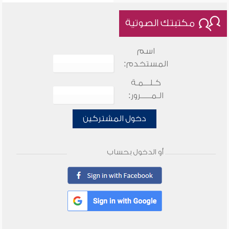
مكتبتك الصوتية
اسم
المستخدم:
كـلـــمـة
الـمـــــرور:
دخول المشتركين
أو الدخول بحساب