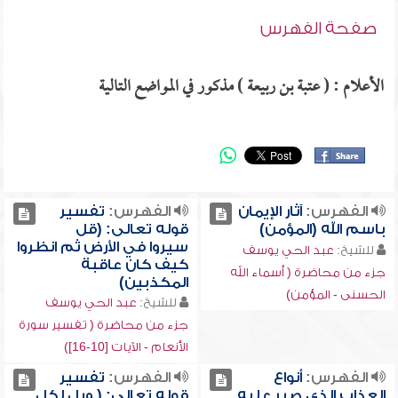
صفحة الفهرس
الأعلام : ( عتبة بن ربيعة ) مذكور في المواضع التالية
الفهرس:
آثار الإيمان
الفهرس:
تفسير
باسم الله (المؤمن)
قوله تعالى: (قل
سيروا في الأرض ثم انظروا
للشيخ:
عبد الحي يوسف
كيف كان عاقبة
جزء من محاضرة ( أسماء الله
المكذبين)
الحسنى - المؤمن)
للشيخ:
عبد الحي يوسف
جزء من محاضرة ( تفسير سورة
الأنعام - الآيات [10-16])
الفهرس:
أنواع
الفهرس:
تفسير
العذاب الذي صبر عليه
قوله تعالى: ( ويل لكل