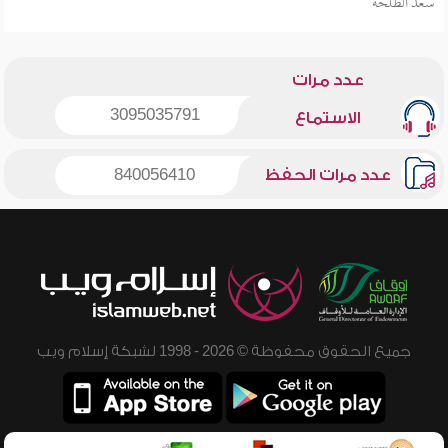
سعد الطلحة
عدد مرات
3095035791
الاستماع
عدد مرات الحفظ
840056410
جميع الحقوق محفوظة © 2026 - 1998 لشبكة إسلام ويب