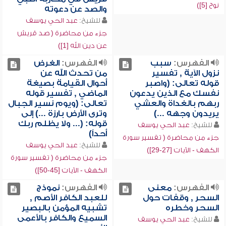
نوح [5])
والصد عن دعوته
للشيخ:
عبد الحي يوسف
جزء من محاضرة ( صد قريش
عن دين الله [1])
الفهرس:
سبب
الفهرس:
الغرض
نزول الآية , تفسير
من تحدث الله عن
قوله تعالى: (واصبر
أحوال القيامة بصيغة
نفسك مع الذين يدعون
الماضي , تفسير قوله
ربهم بالغداة والعشي
تعالى: (ويوم نسير الجبال
يريدون وجهه ...)
وترى الأرض بارزة ...) إلى
قوله: (... ولا يظلم ربك
للشيخ:
عبد الحي يوسف
أحداً)
جزء من محاضرة ( تفسير سورة
للشيخ:
عبد الحي يوسف
الكهف - الآيات [27-29])
جزء من محاضرة ( تفسير سورة
الكهف - الآيات [45-50])
الفهرس:
معنى
الفهرس:
نموذج
السحر , وقفات حول
للعبد الكافر الأصم ,
السحر وخطره
تشبيه المؤمن بالبصير
السميع والكافر بالأعمى
للشيخ:
عبد الحي يوسف