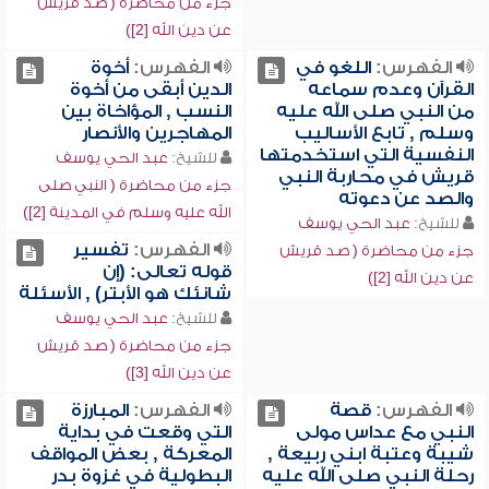
جزء من محاضرة ( صد قريش
عن دين الله [2])
الفهرس:
اللغو في
الفهرس:
أخوة
القرآن وعدم سماعه
الدين أبقى من أخوة
من النبي صلى الله عليه
النسب , المؤاخاة بين
وسلم , تابع الأساليب
المهاجرين والأنصار
النفسية التي استخدمتها
للشيخ:
عبد الحي يوسف
قريش في محاربة النبي
جزء من محاضرة ( النبي صلى
والصد عن دعوته
الله عليه وسلم في المدينة [2])
للشيخ:
عبد الحي يوسف
الفهرس:
تفسير
جزء من محاضرة ( صد قريش
قوله تعالى: (إن
عن دين الله [2])
شانئك هو الأبتر) , الأسئلة
للشيخ:
عبد الحي يوسف
جزء من محاضرة ( صد قريش
عن دين الله [3])
الفهرس:
قصة
الفهرس:
المبارزة
النبي مع عداس مولى
التي وقعت في بداية
شيبة وعتبة ابني ربيعة ,
المعركة , بعض المواقف
رحلة النبي صلى الله عليه
البطولية في غزوة بدر