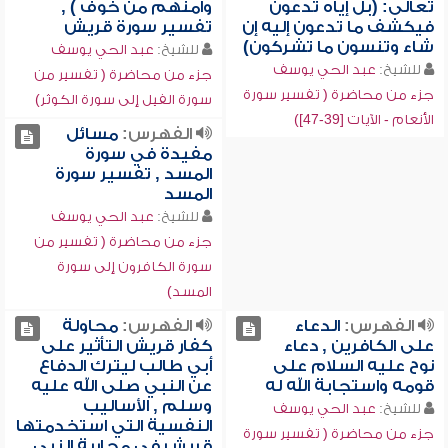
تعالى: (بل إياه تدعون
وآمنهم من خوف ) ,
فيكشف ما تدعون إليه إن
تفسير سورة قريش
شاء وتنسون ما تشركون)
للشيخ:
عبد الحي يوسف
للشيخ:
عبد الحي يوسف
جزء من محاضرة ( تفسير من
جزء من محاضرة ( تفسير سورة
سورة الفيل إلى سورة الكوثر)
الأنعام - الآيات [39-47])
الفهرس:
مسائل
مفيدة في سورة
المسد , تفسير سورة
المسد
للشيخ:
عبد الحي يوسف
جزء من محاضرة ( تفسير من
سورة الكافرون إلى سورة
المسد)
الفهرس:
الدعاء
الفهرس:
محاولة
على الكافرين , دعاء
كفار قريش التأثير على
نوح عليه السلام على
أبي طالب ليترك الدفاع
قومه واستجابة الله له
عن النبي صلى الله عليه
وسلم , الأساليب
للشيخ:
عبد الحي يوسف
النفسية التي استخدمتها
جزء من محاضرة ( تفسير سورة
قريش في محاربة النبي