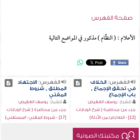
صفحة الفهرس
الأعلام : ( النظّام ) مذكور في المواضع التالية
الفهرس:
الخلاف
الفهرس:
الاجتهاد
في تحقق الإجماع ,
المطلق , شروط
باب الإجماع
المفتي
للشيخ:
يوسف الغفيص
للشيخ:
يوسف الغفيص
جزء من محاضرة ( شرح الورقات
جزء من محاضرة ( شرح الورقات
[12] - التعارض بين الأدلة)
[17] - شروط المفتي- المستفتي)
مكتبتك الصوتية