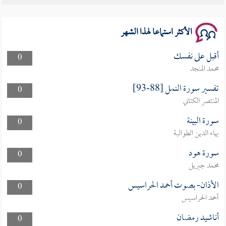
سلسلة محاضرات نفحات رمضانية 1444هـ
الأكثر استماعا لهذا الشهر
أقبل على نفسك
0
محمد المنجد
تفسير سورة النمل [88-93]
0
المنتصر الكتاني
سورة البينة
0
بهاء الدين الطوالبة
سورة هود
0
محمد جبريل
الأذان- بصوت أحمد الحراسيس
0
أحمد الحراسيس
أناشيد رمضان
0