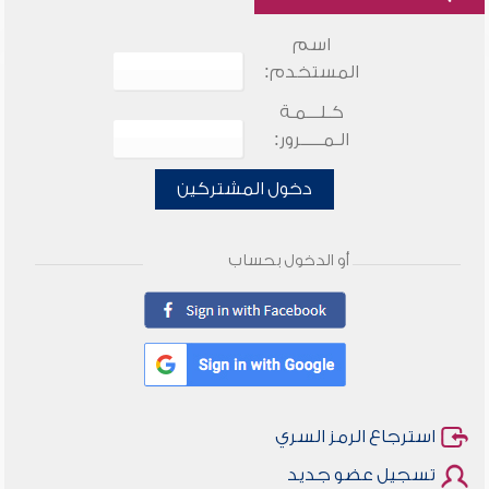
اسم
المستخدم:
كـلـــمـة
الـمـــــرور:
دخول المشتركين
أو الدخول بحساب
استرجاع الرمز السري
تسجيل عضو جديد