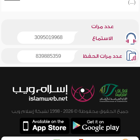
(...)
عدد مرات
3095019968
الاستماع
عدد مرات الحفظ
839885359
جميع الحقوق محفوظة © 2026 - 1998 لشبكة إسلام ويب