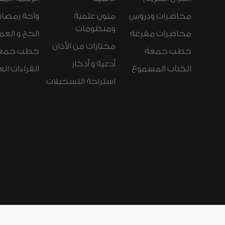
محاضرات ودروس
متون علمية
واحة رمضان
ومنظومات
محاضرات مفرغة
الحج و العم
مختارات من الأذان
خطب جمعة
خطب جمع
أدعية و أذكار
الكتاب المسموع
القراءات ال
استراحة التسجيلات