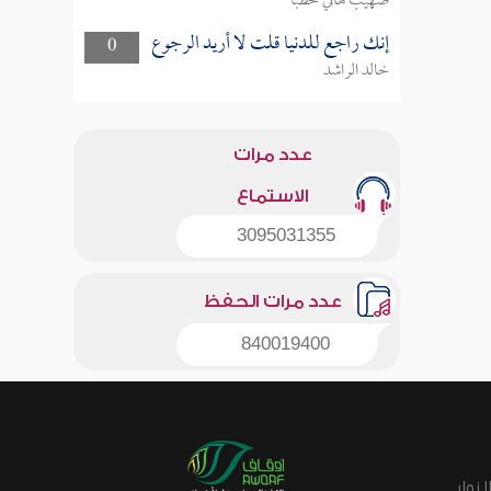
صهيب هاني خطبا
إنك راجع للدنيا قلت لا أريد الرجوع
0
خالد الراشد
عدد مرات
الاستماع
3095031355
عدد مرات الحفظ
840019400
زوار