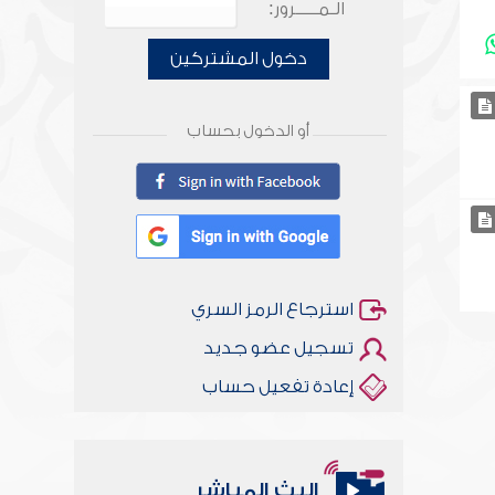
الـمـــــرور:
دخول المشتركين
أو الدخول بحساب
استرجاع الرمز السري
تسجيل عضو جديد
إعادة تفعيل حساب
البث المباشر