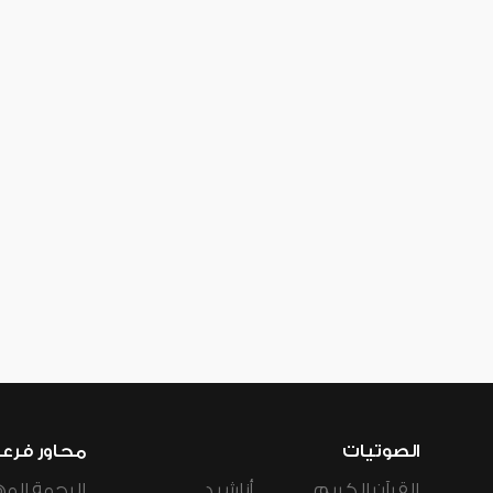
الصوتيات
محاور فرع
القرآن الكريم
أناشيد
الرحمة المه