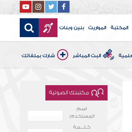
المكتبة
المواريث
بنين وبنات
علمية
البث المباشر
شارك بملفاتك
مكتبتك الصوتية
اسم
المستخدم:
كـلـــمـة