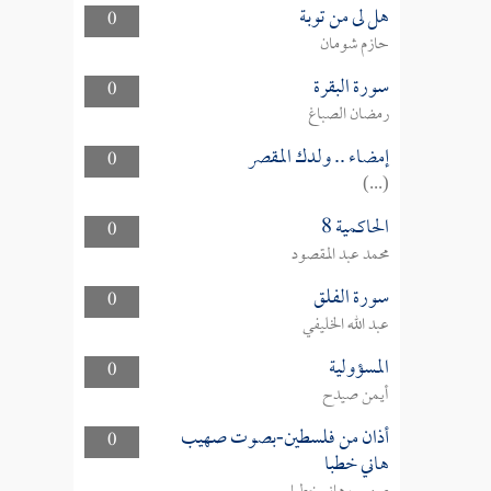
هل لى من توبة
0
حازم شومان
سورة البقرة
0
رمضان الصباغ
إمضاء .. ولدك المقصر
0
(...)
الحاكمية 8
0
محمد عبد المقصود
سورة الفلق
0
عبد الله الخليفي
المسؤولية
0
أيمن صيدح
أذان من فلسطين-بصوت صهيب
0
هاني خطبا