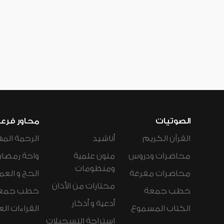
الصوتيات
محاور فرع
القرآن الكريم
أناشيد
الرحمة المه
محاضرات ودروس
متون علمية
واحة رمضان
ومنظومات
محاضرات مفرغة
الحج و العم
مختارات من الأذان
خطب جمعة
خطب جمع
أدعية و أذكار
الكتاب المسموع
القراءات ال
استراحة التسجيلات