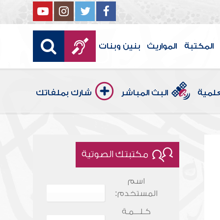
المكتبة
المواريث
بنين وبنات
علمية
البث المباشر
شارك بملفاتك
مكتبتك الصوتية
اسم
المستخدم:
كـلـــمـة