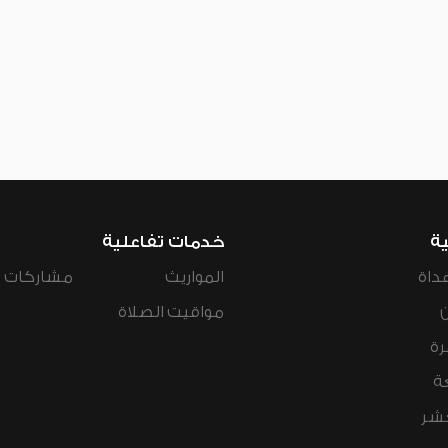
ية
خدمات تفاعلية
داة
المواريث
مشاركات ال
مواقيت الصلاة
رة
ة
عشر