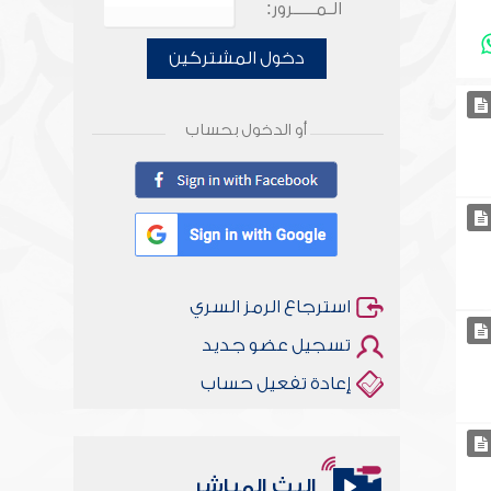
الـمـــــرور:
دخول المشتركين
أو الدخول بحساب
استرجاع الرمز السري
تسجيل عضو جديد
إعادة تفعيل حساب
البث المباشر