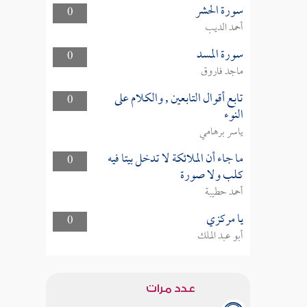
سورة الحشر
0
أحمد الديب
سورة المسد
0
ماجد فاروق
تابع أقوال التابعين , والكلام على
0
النوء
ياسر برهامي
ما جاء أن الملائكة لا تدخل بيتا فيه
0
كلب ولا صورة
أحمد حطيبة
يا مركزي
0
أبو عبد الملك
عدد مرات