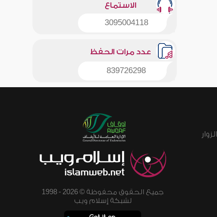
الاستماع
3095004118
عدد مرات الحفظ
839726298
زوار
جميع الحقوق محفوظة © 2026 - 1998
لشبكة إسلام ويب