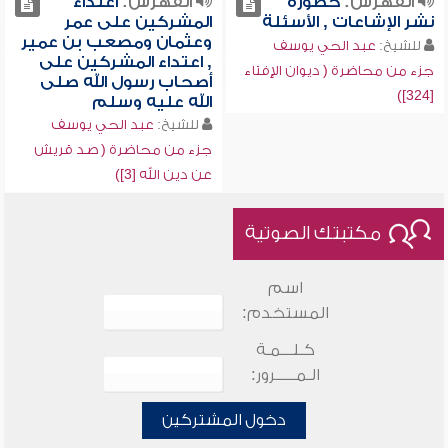
الفهرس:
خطورة
الفهرس:
اعتداء
نشر الإشاعات , الأسئلة
المشركين على عمر
وعثمان ومصعب بن عمير
للشيخ:
عبد الحي يوسف
, اعتداء المشركين على
جزء من محاضرة ( ديوان الإفتاء
أصحاب رسول الله صلى
[324])
الله عليه وسلم
للشيخ:
عبد الحي يوسف
جزء من محاضرة ( صد قريش
عن دين الله [3])
مكتبتك الصوتية
اسم
المستخدم:
كـلـــمـة
الـمـــــرور:
دخول المشتركين