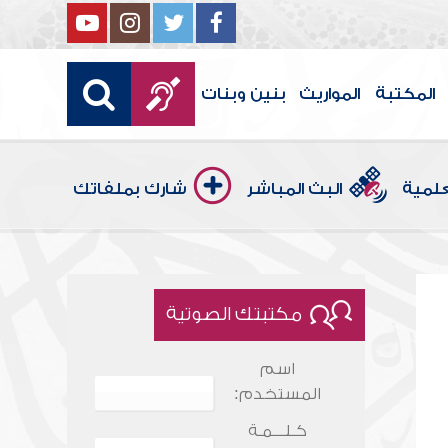
المكتبة
المواريث
بنين وبنات
علمية
البث المباشر
شارك بملفاتك
مكتبتك الصوتية
اسم
المستخدم:
كـلـــمـة