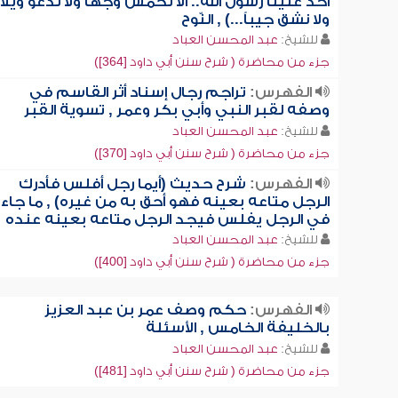
أخذ علينا رسول الله.. ألا نخمش وجهاً ولا ندعو ويلاً
ولا نشق جيباً...) , النّوح
للشيخ:
عبد المحسن العباد
جزء من محاضرة ( شرح سنن أبي داود [364])
الفهرس:
تراجم رجال إسناد أثر القاسم في
وصفه لقبر النبي وأبي بكر وعمر , تسوية القبر
للشيخ:
عبد المحسن العباد
جزء من محاضرة ( شرح سنن أبي داود [370])
الفهرس:
شرح حديث (أيما رجل أفلس فأدرك
الرجل متاعه بعينه فهو أحق به من غيره) , ما جاء
في الرجل يفلس فيجد الرجل متاعه بعينه عنده
للشيخ:
عبد المحسن العباد
جزء من محاضرة ( شرح سنن أبي داود [400])
الفهرس:
حكم وصف عمر بن عبد العزيز
بالخليفة الخامس , الأسئلة
للشيخ:
عبد المحسن العباد
جزء من محاضرة ( شرح سنن أبي داود [481])