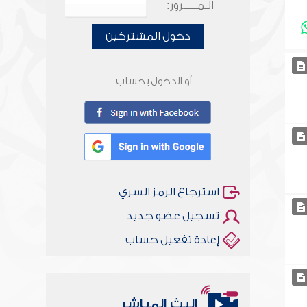
الـمـــــرور:
دخول المشتركين
أو الدخول بحساب
استرجاع الرمز السري
تسجيل عضو جديد
إعادة تفعيل حساب
البث المباشر