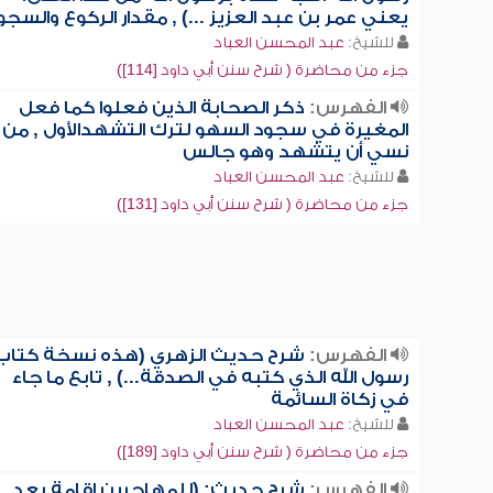
يعني عمر بن عبد العزيز ...) , مقدار الركوع والسجو
للشيخ:
عبد المحسن العباد
جزء من محاضرة ( شرح سنن أبي داود [114])
الفهرس:
ذكر الصحابة الذين فعلوا كما فعل
المغيرة في سجود السهو لترك التشهدالأول , من
نسي أن يتشهد وهو جالس
للشيخ:
عبد المحسن العباد
جزء من محاضرة ( شرح سنن أبي داود [131])
الفهرس:
شرح حديث الزهري (هذه نسخة كتاب
رسول الله الذي كتبه في الصدقة...) , تابع ما جاء
في زكاة السائمة
للشيخ:
عبد المحسن العباد
جزء من محاضرة ( شرح سنن أبي داود [189])
الفهرس:
شرح حديث: (للمهاجرين إقامة بعد