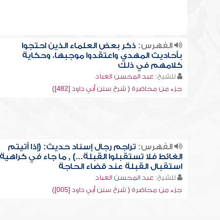
الفهرس:
ذكر بعض العلماء الذين احتجوا
بأحاديث المهدي واعتقدوا موجبها، وحكاية
كلامهم في ذلك
للشيخ:
عبد المحسن العباد
جزء من محاضرة ( شرح سنن أبي داود [482])
الفهرس:
تراجم رجال إسناد حديث: (إذا أتيتم
الغائط فلا تستقبلوا القبلة...) , ما جاء في كراهية
استقبال القبلة عند قضاء الحاجة
للشيخ:
عبد المحسن العباد
جزء من محاضرة ( شرح سنن أبي داود [005])