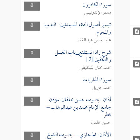
سورة الكافرون
0
معمر الإندونيسي
تيسير أصول الفقه للمبتدئين - الندب
0
والمحرم
محمد حسن عبد الغفار
شرح زاد المستقنع_باب الغسل
0
والتكفين [2]
محمد مختار الشنقيطي
سورة الذاريات
0
محمد جبريل
أذان - بصوت حسن خلفان. مؤذن
0
جامع الإمام محمد بن عبدالوهاب –
قطر
حسن خلفان
الأذان -الحجازي__ بصوت الشيخ
0