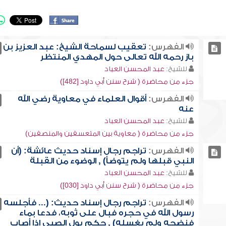
الفهرس:
تعقيب لسماحة الشيخ: عبد العزيز بن
باز رحمه الله تعالى حول المهدي المنتظر
للشيخ:
عبد المحسن العباد
جزء من محاضرة ( شرح سنن أبي داود [482])
الفهرس:
أقوال العلماء في معاوية رضي الله
عنه
للشيخ:
عبد المحسن العباد
جزء من محاضرة ( معاوية بين المتعسفين والمنصفين)
الفهرس:
تراجم رجال إسناد حديث عائشة: (أن
النبي قبلها ولم يتوضأ) , الوضوء من القبلة
للشيخ:
عبد المحسن العباد
جزء من محاضرة ( شرح سنن أبي داود [030])
الفهرس:
تراجم رجال إسناد حديث: (... فأجلسه
رسول الله في حجره فبال على ثوبه، فدعا بماء
فنضحه ولم يغسله) , حكم بول الصبي إذا أصاب