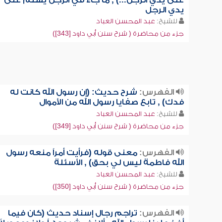
على يدي الرجل...) , ما جاء في الرجل يسلم على
يدي الرجل
للشيخ:
عبد المحسن العباد
جزء من محاضرة ( شرح سنن أبي داود [343])
الفهرس:
شرح حديث: (إن رسول الله كانت له
فدك) , تابع صفايا رسول الله من الأموال
للشيخ:
عبد المحسن العباد
جزء من محاضرة ( شرح سنن أبي داود [349])
الفهرس:
معنى قوله (فرأيت أمراً منعه رسول
الله فاطمة ليس لي بحق) , الأسئلة
للشيخ:
عبد المحسن العباد
جزء من محاضرة ( شرح سنن أبي داود [350])
الفهرس:
تراجم رجال إسناد حديث (كان فيما