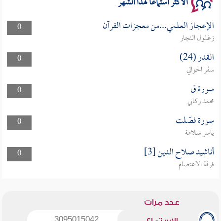
الأكثر استماعا لهذا الشهر
الإعجاز العلمي...من معجزات القرآن
0
زغلول النجار
القدر (24)
0
سفر الحوالي
سورة ق
0
محمد ركابي
سورة فصّلت
0
ياسر سلامة
أناشيد صلاح الدين [3]
0
فرقة الاعتصام
عدد مرات
3095015042