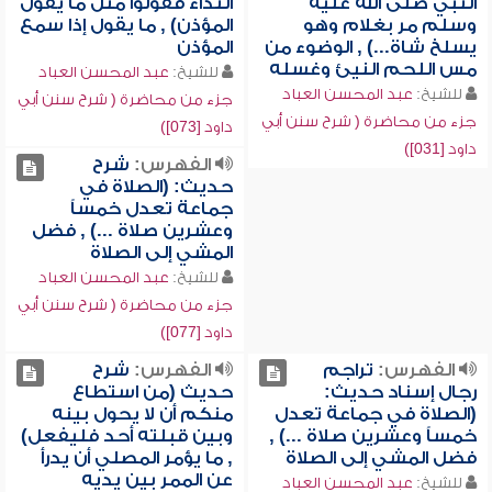
النبي صلى الله عليه
النداء فقولوا مثل ما يقول
وسلم مر بغلام وهو
المؤذن) , ما يقول إذا سمع
يسلخ شاة...) , الوضوء من
المؤذن
مس اللحم النيئ وغسله
للشيخ:
عبد المحسن العباد
للشيخ:
عبد المحسن العباد
جزء من محاضرة ( شرح سنن أبي
جزء من محاضرة ( شرح سنن أبي
داود [073])
داود [031])
الفهرس:
شرح
حديث: (الصلاة في
جماعة تعدل خمساً
وعشرين صلاة ...) , فضل
المشي إلى الصلاة
للشيخ:
عبد المحسن العباد
جزء من محاضرة ( شرح سنن أبي
داود [077])
الفهرس:
تراجم
الفهرس:
شرح
رجال إسناد حديث:
حديث (من استطاع
(الصلاة في جماعة تعدل
منكم أن لا يحول بينه
خمساً وعشرين صلاة ...) ,
وبين قبلته أحد فليفعل)
فضل المشي إلى الصلاة
, ما يؤمر المصلي أن يدرأ
عن الممر بين يديه
للشيخ:
عبد المحسن العباد