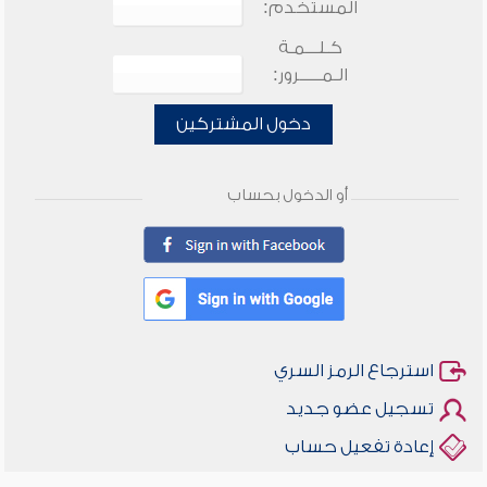
المستخدم:
كـلـــمـة
الـمـــــرور:
دخول المشتركين
أو الدخول بحساب
استرجاع الرمز السري
تسجيل عضو جديد
إعادة تفعيل حساب