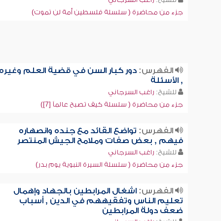
جزء من محاضرة ( سلسلة فلسطين أمة لن تموت)
الفهرس:
دور كبار السن في قضية العلم وغيره
, الأسئلة
للشيخ:
راغب السرجاني
جزء من محاضرة ( سلسلة كيف تصبح عالماً [7])
الفهرس:
تواضع القائد مع جنده وانصهاره
فيهم , بعض صفات وملامح الجيش المنتصر
للشيخ:
راغب السرجاني
جزء من محاضرة ( سلسلة السيرة النبوية يوم بدر)
الفهرس:
اشغال المرابطين بالجهاد وإهمال
تعليم الناس وتفقيههم في الدين , أسباب
ضعف دولة المرابطين