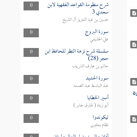
شرح منظومة القواعد الفقهية لابن
0
سعدي 3
حسين بن عبد العزيز آل الشيخ
سورة البروج
0
علي الحذيفي
سلسلة شرح نزهة النظر للحافظ ابن
0
حجر (28)
حاتم بن عارف الشريف
سورة الحديد
0
عبد الباسط عبد الصمد
ة
أسير الخطايا
0
أبو زياد ( طارق جابر )
تيكوندوا
0
نظام يعقوبي