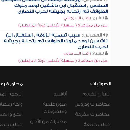
السادس , استقبال ابن تاشفين لوفد ملوك
الطوائف ثم ارتحاله بجيشه لحرب النصارى
للشيخ:
راغب السرجاني
جزء من محاضرة ( سلسلة الأندلس دولة المرابطين)
الفهرس:
سبب تسمية الزلاقة , استقبال ابن
تاشفين لوفد ملوك الطوائف ثم ارتحاله بجيشه
لحرب النصارى
للشيخ:
راغب السرجاني
جزء من محاضرة ( سلسلة الأندلس دولة المرابطين)
الصوتيات
محاور فرع
القرآن الكريم
أناشيد
الرحمة المه
محاضرات ودروس
متون علمية
واحة رمضان
ومنظومات
محاضرات مفرغة
الحج و العم
مختارات من الأذان
خطب جمعة
خطب جمع