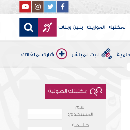
المكتبة
المواريث
بنين وبنات
علمية
البث المباشر
شارك بملفاتك
مكتبتك الصوتية
اسم
المستخدم:
كـلـــمـة