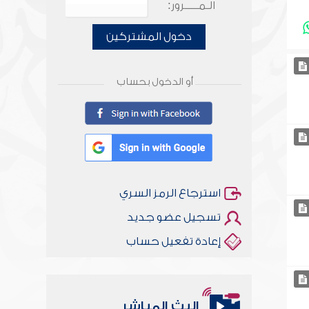
الـمـــــرور:
دخول المشتركين
أو الدخول بحساب
استرجاع الرمز السري
تسجيل عضو جديد
إعادة تفعيل حساب
البث المباشر