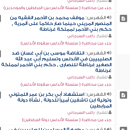
للشيخ:
راغب السرجاني
جزء من محاضرة ( سلسلة الأندلس بين المرابطين والموحدين)
الفهرس:
موقف محمد بن الأحمر الفقيه من
المنصور المريني حينما صار حاكماً على ألمرية ,
حكم بني الأحمر لمملكة غرناطة
للشيخ:
راغب السرجاني
جزء من محاضرة ( سلسلة الأندلس سقوط الأندلس)
الفهرس:
انتفاضة موسى بن أبي غسان ضد
الصليبيين في الأندلس وتسليم أبي عبد الله
الصغير غرناطة للنصارى , حكم بني الأحمر لمملكة
غرناطة
للشيخ:
راغب السرجاني
جزء من محاضرة ( سلسلة الأندلس سقوط الأندلس)
الفهرس:
استشهاد أبي بكر بن عمر اللمتوني
وتولية ابن تاشفين أميراً للدولة , نشأة دولة
المرابطين
للشيخ:
راغب السرجاني
جزء من محاضرة ( سلسلة الأندلس دولة المرابطين)
الفهرس:
مواجهة المسلمين للصليبيين في