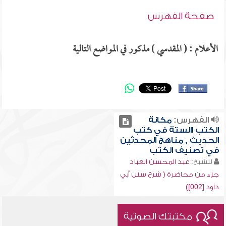
صفحة الفهرس
الأعلام : ( المقدسي ) مذكور في المواضع التالية
الفهرس:
مكانة
الكتب االستة في كتب
الحديث , مناهج المحدثين
في تصنيف الكتب
للشيخ:
عبد المحسن العباد
جزء من محاضرة ( شرح سنن أبي
داود [002])
مكتبتك الصوتية