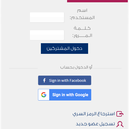
اسم
المستخدم:
كـلـــمـة
الـمـــــرور:
دخول المشتركين
أو الدخول بحساب
استرجاع الرمز السري
تسجيل عضو جديد