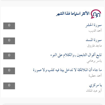
سلسلة محاضرات نفحات رمضانية 1444هـ
الأكثر استماعا لهذا الشهر
سورة الحشر
0
أحمد الديب
سورة المسد
0
ماجد فاروق
تابع أقوال التابعين , والكلام على النوء
0
ياسر برهامي
ما جاء أن الملائكة لا تدخل بيتا فيه كلب ولا صورة
0
أحمد حطيبة
يا مركزي
0
أبو عبد الملك