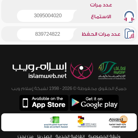
عدد مرات
3095004020
الاستماع
عدد مرات الحفظ
839724822
جميع الحقوق محفوظة © 2026 - 1998 لشبكة إسلام ويب
وثيقة الخصوصية
اتفاقية الخدمة
اتصل بنا
من نحن