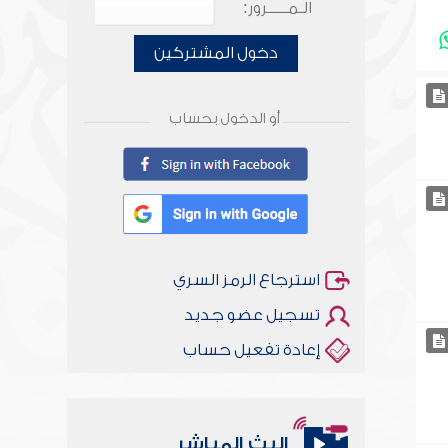
الـمـــــرور:
دخول المشتركين
أو الدخول بحساب
استرجاع الرمز السري
تسجيل عضو جديد
إعادة تفعيل حساب
البث المباشر