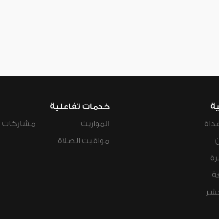
ية
خدمات تفاعلية
داة
المواريث
مشاركات ال
مواقيت الصلاة
رة
ة
عشر