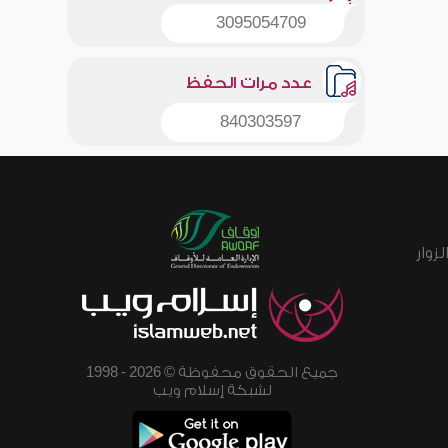
3095054709
عدد مرات الحفظ
840303597
زوار
جميع الحقوق محفوظة © 2026 - 1998
لشبكة إسلام ويب