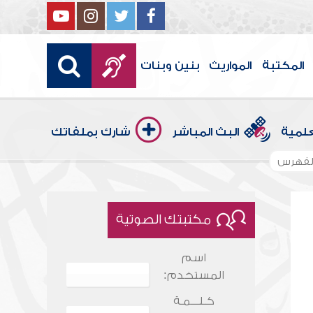
المكتبة
المواريث
بنين وبنات
علمية
البث المباشر
شارك بملفاتك
لفهرس
مكتبتك الصوتية
اسم
المستخدم:
كـلـــمـة