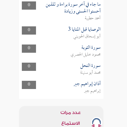
ما جاء في آخر سورة براءة و للذين
0
أحسنوا الحسنى وزيادة
أحمد حطيبة
الوصايا قبل المنايا 3
0
أبو إسحاق الحويني
سورة التوبة
0
محمود خليل الحصري
سورة النحل
0
محمد أبو سنينة
أذان إبراهيم جبر
0
إبراهيم جبر
عدد مرات
الاستماع