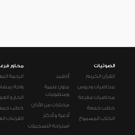
الصوتيات
محاور فرع
القرآن الكريم
أناشيد
الرحمة المه
محاضرات ودروس
متون علمية
واحة رمضان
ومنظومات
محاضرات مفرغة
الحج و العم
مختارات من الأذان
خطب جمعة
خطب جمع
أدعية و أذكار
الكتاب المسموع
القراءات ال
استراحة التسجيلات