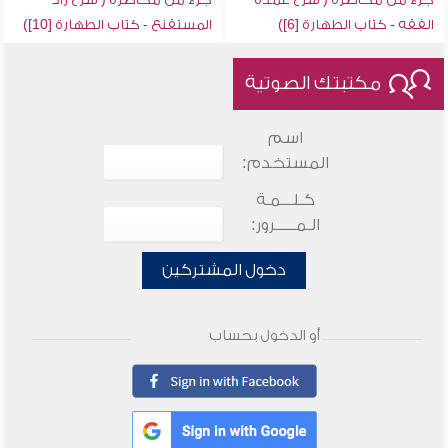
الفقه - كتاب الطهارة [6])
المستقنع - كتاب الطهارة [10])
مكتبتك الصوتية
اسم
المستخدم:
كـلـــمـة
الـمـــــرور:
دخول المشتركين
أو الدخول بحساب