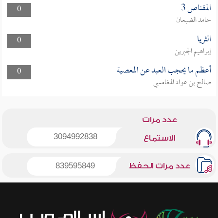
المقناص 3
0
حامد الضبعان
الثريا
0
إبراهيم الجبرين
أعظم ما يحجب العبد عن المعصية
0
صالح بن عواد المغامسي
عدد مرات
3094992838
الاستماع
عدد مرات الحفظ
839595849