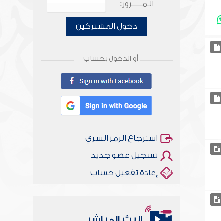
الـمـــــرور:
دخول المشتركين
أو الدخول بحساب
استرجاع الرمز السري
تسجيل عضو جديد
إعادة تفعيل حساب
البث المباشر