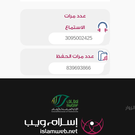
عدد مرات
الاستماع
3095002425
عدد مرات الحفظ
839693866
زوار