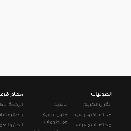
الصوتيات
محاور فرع
القرآن الكريم
أناشيد
الرحمة المه
محاضرات ودروس
متون علمية
واحة رمضان
ومنظومات
محاضرات مفرغة
الحج و العم