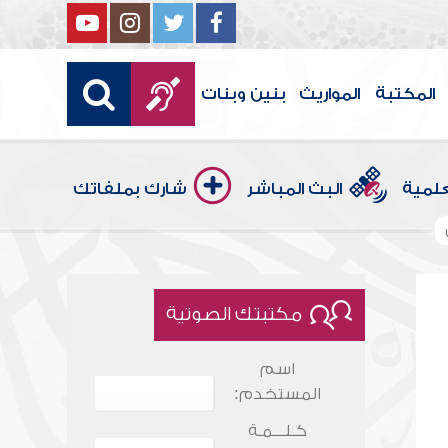
المكتبة
المواريث
بنين وبنات
علمية
البث المباشر
شارك بملفاتك
مكتبتك الصوتية
اسم
المستخدم:
كـلـــمـة