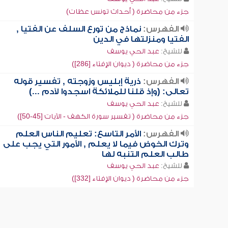
جزء من محاضرة ( أحداث تونس عظات)
الفهرس:
نماذج من تورع السلف عن الفتيا ,
الفتيا ومنزلتها في الدين
للشيخ:
عبد الحي يوسف
جزء من محاضرة ( ديوان الإفتاء [286])
الفهرس:
ذرية إبليس وزوجته , تفسير قوله
تعالى: (وإذ قلنا للملائكة اسجدوا لآدم ...)
للشيخ:
عبد الحي يوسف
جزء من محاضرة ( تفسير سورة الكهف - الآيات [45-50])
الفهرس:
الأمر التاسع: تعليم الناس العلم
وترك الخوض فيما لا يعلم , الأمور التي يجب على
طالب العلم التنبه لها
للشيخ:
عبد الحي يوسف
جزء من محاضرة ( ديوان الإفتاء [332])