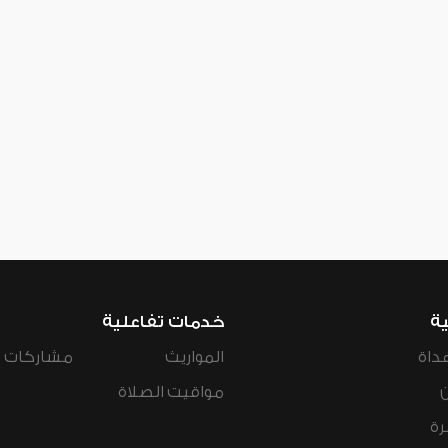
ية
خدمات تفاعلية
داة
المواريث
مشاركات ال
مواقيت الصلاة
رة