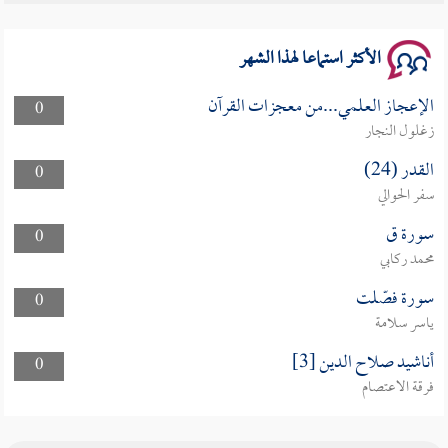
سلسلة محاضرات نفحات رمضانية 1444هـ
الأكثر استماعا لهذا الشهر
الإعجاز العلمي...من معجزات القرآن
0
زغلول النجار
القدر (24)
0
سفر الحوالي
سورة ق
0
محمد ركابي
سورة فصّلت
0
ياسر سلامة
أناشيد صلاح الدين [3]
0
فرقة الاعتصام