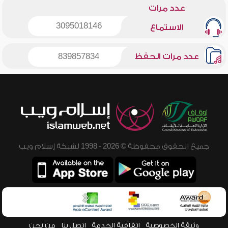
عدد مرات
3095018146
الاستماع
عدد مرات الحفظ
839857834
جميع الحقوق محفوظة © 2026 - 1998 لشبكة إسلام ويب
وثيقة الخصوصية
اتفاقية الخدمة
اتصل بنا
من نحن