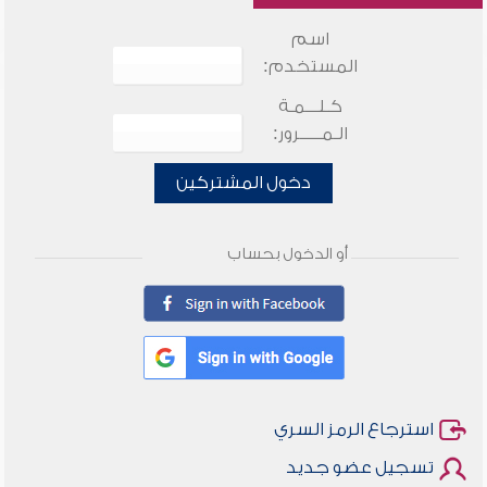
اسم
المستخدم:
كـلـــمـة
الـمـــــرور:
دخول المشتركين
أو الدخول بحساب
استرجاع الرمز السري
تسجيل عضو جديد