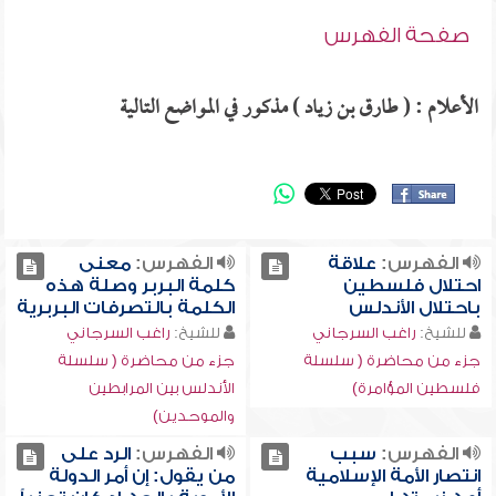
صفحة الفهرس
الأعلام : ( طارق بن زياد ) مذكور في المواضع التالية
الفهرس:
علاقة
الفهرس:
معنى
احتلال فلسطين
كلمة البربر وصلة هذه
باحتلال الأندلس
الكلمة بالتصرفات البربرية
للشيخ:
راغب السرجاني
للشيخ:
راغب السرجاني
جزء من محاضرة ( سلسلة
جزء من محاضرة ( سلسلة
فلسطين المؤامرة)
الأندلس بين المرابطين
والموحدين)
الفهرس:
سبب
الفهرس:
الرد على
انتصار الأمة الإسلامية
من يقول: إن أمر الدولة