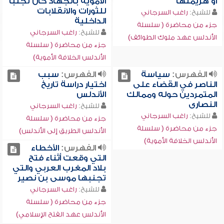
أو هزيمتها
الأموية بالجهاد كان تجنباً
للثورات والانقلابات
للشيخ:
راغب السرجاني
الداخلية
جزء من محاضرة ( سلسلة
للشيخ:
راغب السرجاني
الأندلس عهد ملوك الطوائف)
جزء من محاضرة ( سلسلة
الأندلس الخلافة الأموية)
الفهرس:
سياسة
الفهرس:
سبب
الناصر في القضاء على
اختيار دراسة تاريخ
المتمردين حوله وممالك
الأندلس
النصارى
للشيخ:
راغب السرجاني
للشيخ:
راغب السرجاني
جزء من محاضرة ( سلسلة
جزء من محاضرة ( سلسلة
الأندلس الطريق إلى الأندلس)
الأندلس الخلافة الأموية)
الفهرس:
الأخطاء
التي وقعت أثناء فتح
بلاد المغرب العربي والتي
تجنبها موسى بن نصير
للشيخ:
راغب السرجاني
جزء من محاضرة ( سلسلة
الأندلس عهد الفتح الإسلامي)