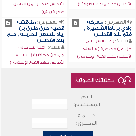
الأندلس عهد ملوك الطوائف)
الأندلس عبد الرحمن الداخل
صقر قريش)
الفهرس:
معركة
الفهرس:
مناقشة
وادي برباط الشهيرة ,
قضية حرق طارق بن
فتح بلاد الأندلس
زياد للسفن الحربية , فتح
بلاد الأندلس
للشيخ:
راغب السرجاني
للشيخ:
راغب السرجاني
جزء من محاضرة ( سلسلة
جزء من محاضرة ( سلسلة
الأندلس عهد الفتح الإسلامي)
الأندلس عهد الفتح الإسلامي)
مكتبتك الصوتية
اسم
المستخدم:
كـلـــمـة
الـمـــــرور: