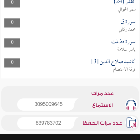
القدر (24)
0
سفر الحوالي
سورة ق
0
محمد ركابي
سورة فصّلت
0
ياسر سلامة
أناشيد صلاح الدين [3]
0
فرقة الاعتصام
عدد مرات
3095009645
الاستماع
عدد مرات الحفظ
839783702