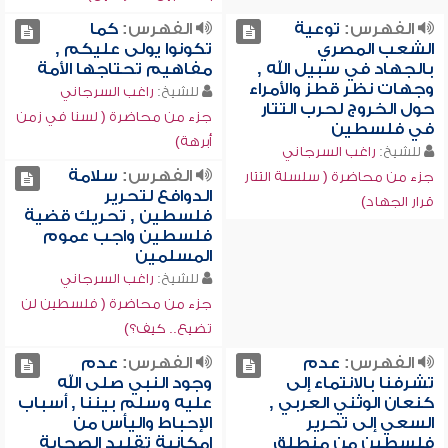
الفهرس:
توعية
الفهرس:
كما
الشعب المصري
تكونوا يولى عليكم ,
بالجهاد في سبيل الله ,
مفاهيم تحتاجها الأمة
وجهات نظر قطز والأمراء
للشيخ:
راغب السرجاني
حول الخروج لحرب التتار
جزء من محاضرة ( لسنا في زمن
في فلسطين
أبرهة)
للشيخ:
راغب السرجاني
الفهرس:
سلامة
جزء من محاضرة ( سلسلة التتار
الدوافع لتحرير
قرار الجهاد)
فلسطين , تحريك قضية
فلسطين واجب عموم
المسلمين
للشيخ:
راغب السرجاني
جزء من محاضرة ( فلسطين لن
تضيع.. كيف؟)
الفهرس:
عدم
الفهرس:
عدم
تشرفنا بالانتماء إلى
وجود النبي صلى الله
كنعان الوثني العربي ,
عليه وسلم بيننا , أسباب
السعي إلى تحرير
الإحباط واليأس من
فلسطين من منطلق
إمكانية تقليد الصحابة