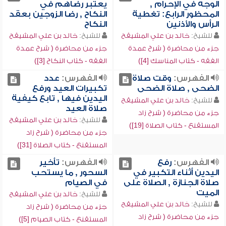
الوجه في الإحرام ,
يعتبر رضاهم في
المحظور الرابع: تغطية
النكاح , رضا الزوجين بعقد
الرأس والأذنين
النكاح
للشيخ:
خالد بن علي المشيقح
للشيخ:
خالد بن علي المشيقح
جزء من محاضرة ( شرح عمدة
جزء من محاضرة ( شرح عمدة
الفقه - كتاب المناسك [4])
الفقه - كتاب النكاح [3])
الفهرس:
وقت صلاة
الفهرس:
عدد
الضحى , صلاة الضحى
تكبيرات العيد ورفع
اليدين فيها , تابع كيفية
للشيخ:
خالد بن علي المشيقح
صلاة العيد
جزء من محاضرة ( شرح زاد
للشيخ:
خالد بن علي المشيقح
المستقنع - كتاب الصلاة [19])
جزء من محاضرة ( شرح زاد
المستقنع - كتاب الصلاة [31])
الفهرس:
رفع
الفهرس:
تأخير
اليدين أثناء التكبير في
السحور , ما يستحب
صلاة الجنازة , الصلاة على
في الصيام
الميت
للشيخ:
خالد بن علي المشيقح
للشيخ:
خالد بن علي المشيقح
جزء من محاضرة ( شرح زاد
جزء من محاضرة ( شرح زاد
المستقنع - كتاب الصيام [5])