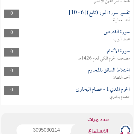
محمد ناصر الدين الألباني
تفسير سورة النور (تابع) [6 - 10]
0
أحمد حطيبة
سورة القصص
0
محمد أيوب
سورة الأنعام
0
مصحف الحرم المكي لعام 1426هـ
اختلاط السائق بالمحارم
0
أحمد القطان
الحرم المدني 1 - عصام البخارى
0
عصام بخاري
عدد مرات
3095030114
الاستماع