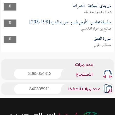
بين يدى الساعة - الصراط
0
شعبان محمود عبد الله
سلسلة محاسن التأويل تفسير سورة البقرة [198-205]
0
صالح بن عواد المغامسي
سورة الفلق
0
مصطفى غربي
عدد مرات
3095054813
الاستماع
عدد مرات الحفظ
840305911