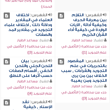
والثلاثون فيما وقع فيه بغير لغة
الحجاز)
الفهرس:
التلازم
الفهرس:
اختلاف
بين معرفة الحرف
العلماء في المقادير
وكيفية أدائه , الآيات
ودلالة ذلك , اختلاف علماء
الواردة في كيفية أداء
التجويد في مقادير المد
القرآن الكريم
والصفات
للشيخ:
مساعد الطيار
للشيخ:
مساعد الطيار
جزء من محاضرة ( التأصيل في
جزء من محاضرة ( التأصيل في
علم التجويد [1])
علم التجويد [3])
الفهرس:
المقصود
الفهرس:
بيان
بالتحريرات في علم
اللحن الجلي واللحن
التجويد والقراءات , سبب
الخفي , أقسام الصفات
الخلاف بين من يرى
حسب أثرها على النطق
التجويد ومن يعيبه
للشيخ:
مساعد الطيار
للشيخ:
مساعد الطيار
جزء من محاضرة ( التأصيل في
جزء من محاضرة ( التأصيل في
علم التجويد [4])
علم التجويد [3])
الفهرس:
نقد
الإسناد , كيفية