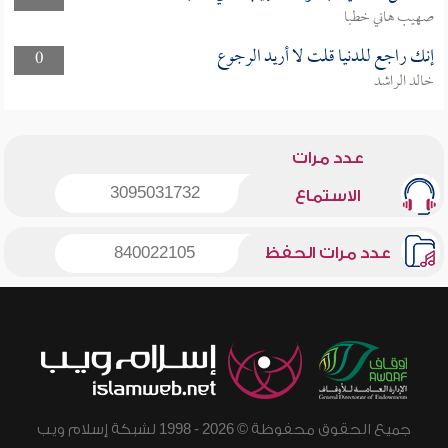
صهيب هاني خطبا
إنك راجع للدنيا قلت لا أريد الرجوع
0
خالد الراشد
عدد مرات
3095031732
الاستماع
عدد مرات الحفظ
840022105
جميع الحقوق محفوظة © 2026 - 1998 لشبكة إسلام ويب