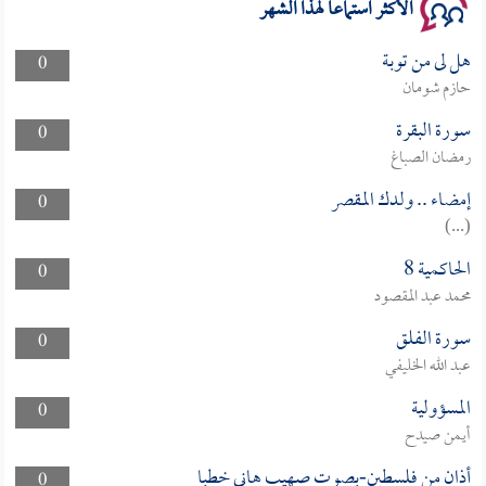
الأكثر استماعا لهذا الشهر
هل لى من توبة
0
حازم شومان
سورة البقرة
0
رمضان الصباغ
إمضاء .. ولدك المقصر
0
(...)
الحاكمية 8
0
محمد عبد المقصود
سورة الفلق
0
عبد الله الخليفي
المسؤولية
0
أيمن صيدح
أذان من فلسطين-بصوت صهيب هاني خطبا
0