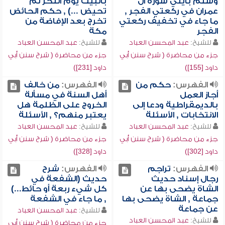
وسلم بآيتي سورة آل
بالبيت يوم النحر ثم
عمران في ركعتي الفجر ,
تحيض ...) , حكم الحائض
ما جاء في تخفيف ركعتي
تخرج بعد الإفاضة من
الفجر
مكة
للشيخ:
عبد المحسن العباد
للشيخ:
عبد المحسن العباد
جزء من محاضرة ( شرح سنن أبي
جزء من محاضرة ( شرح سنن أبي
داود [155])
داود [231])
الفهرس:
حكم من
الفهرس:
من خالف
أجاز العمل
أهل السنة في مسألة
بالديمقراطية ودعا إلى
الخروج على الظلمة هل
الانتخابات , الأسئلة
يعتبر منهم؟ , الأسئلة
للشيخ:
عبد المحسن العباد
للشيخ:
عبد المحسن العباد
جزء من محاضرة ( شرح سنن أبي
جزء من محاضرة ( شرح سنن أبي
داود [302])
داود [328])
الفهرس:
تراجم
الفهرس:
شرح
رجال إسناد حديث
حديث (الشفعة في
الشاة يضحى بها عن
كل شيء ربعة أو حائط...)
جماعة , الشاة يضحى بها
, ما جاء في الشفعة
عن جماعة
للشيخ:
عبد المحسن العباد
للشيخ:
عبد المحسن العباد
جزء من محاضرة ( شرح سنن أبي