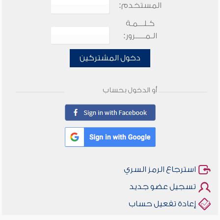
المستخدم:
كـلـــمـة
الـمـــــرور:
دخول المشتركين
أو الدخول بحساب
استرجاع الرمز السري
تسجيل عضو جديد
إعادة تفعيل حساب