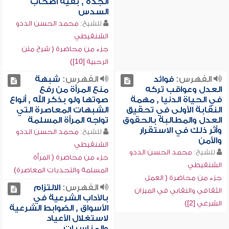
الجدة , بقية أصحاب
السدس
للشيخ:
محمد الحسن الددو
الشنقيطي
جزء من محاضرة ( شرح متن
الرحبية [10])
الفهرس:
فوائد
الفهرس:
شبهة
العدل وعواقب تركه
منع المرأة من رفع
في الحياة الدنيا , مهمة
صوتها ولو بذكر الله , أنواع
النقابة الأولى في تحقيق
الشبهات المعاصرة التي
العدل والمطالبة بالحقوق
تواجه المرأة المسلمة
وأثر ذلك في الاستقرار
للشيخ:
محمد الحسن الددو
والأمن
الشنقيطي
للشيخ:
محمد الحسن الددو
جزء من محاضرة ( المرأة
الشنقيطي
المسلمة والتحديات المعاصرة)
جزء من محاضرة ( العمل
الفهرس:
الالتزام
الثقافي والنقابي في الميزان
بالآداب الشرعية في
الشرعي [2])
الأسواق , الضوابط الشرعية
لاستغلال الأعياد
والمناسبات