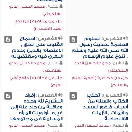
للشيخ:
محمد الحسن الددو
الشنقيطي
جزء من محاضرة ( بين يدي
العيد (الأضحى))
الفهرس:
العلوم
الفهرس:
اجتماع
الخادمة لحديث رسول
القلوب على الحق ,
الله صلى الله عليه وسلم
الاعتصام بالدين وعدم
, تنوع علوم الإسلام
التفرق فيه ومقتضياته
للشيخ:
محمد الحسن الددو
للشيخ:
محمد الحسن الددو
الشنقيطي
الشنقيطي
جزء من محاضرة ( أهمية العلم
جزء من محاضرة ( منهج أولي
والتعليم)
العزم)
الفهرس:
تحذير
الفهرس:
إفراد
الكتاب والسنة من
التشريع لله وحده
أسباب ظهور الفساد
وعاقبة من حاد عنه إلى
والأزمات , الأزمات
غيره , أولويات المرأة
الاقتصادية
المسلمة في مجتمعها
للشيخ:
محمد الحسن الددو
للشيخ:
محمد الحسن الددو