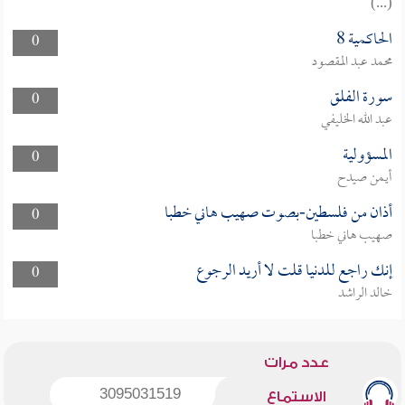
(...)
الحاكمية 8
0
محمد عبد المقصود
سورة الفلق
0
عبد الله الخليفي
المسؤولية
0
أيمن صيدح
أذان من فلسطين-بصوت صهيب هاني خطبا
0
صهيب هاني خطبا
إنك راجع للدنيا قلت لا أريد الرجوع
0
خالد الراشد
عدد مرات
3095031519
الاستماع