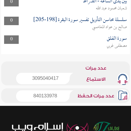
بين يدى الساعة - الصراط
0
شعبان محمود عبد الله
سلسلة محاسن التأويل تفسير سورة البقرة [198-205]
0
صالح بن عواد المغامسي
سورة الفلق
0
مصطفى غربي
عدد مرات
3095040417
الاستماع
عدد مرات الحفظ
840133978